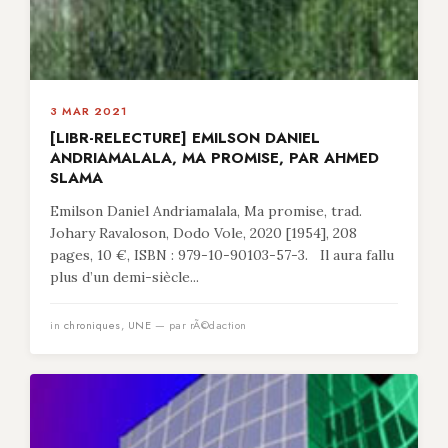
3 MAR 2021
[LIBR-RELECTURE] EMILSON DANIEL
ANDRIAMALALA, MA PROMISE, PAR AHMED
SLAMA
Emilson Daniel Andriamalala, Ma promise, trad.
Johary Ravaloson, Dodo Vole, 2020 [1954], 208
pages, 10 €, ISBN : 979-10-90103-57-3. Il aura fallu
plus d’un demi-siècle...
in
chroniques
,
UNE
— par rÃ©daction