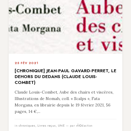
25 FÉV 2021
[CHRONIQUE] JEAN-PAUL GAVARD-PERRET, LE
DEHORS DU DEDANS (CLAUDE LOUIS-
COMBET)
Claude Louis-Combet, Aube des chairs et viscères,
Illustrations de Nomah, coll. « Scalps », Fata
Morgana, en librairie depuis le 19 février 2021, 56
pages, 14 €,...
in
chroniques
,
Livres reçus
,
UNE
— par rÃ©daction