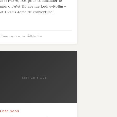
09951-13-6, 18€ pour commander le
uméro :JAVA 116 avenue Ledru-Rollin –
5011 Paris 4ème de couverture :...
n
Livres reçus
— par rÃ©daction
LIBR-CRITIQUE
5 DÉC 2005