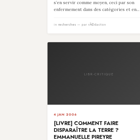
s’en servir comme moyen, ceci par son
enfermement dans des catégories et en...
in
recherches
— par rÃ©daction
LIBR-CRITIQUE
4 JAN 2006
[LIVRE] COMMENT FAIRE
DISPARAÎTRE LA TERRE ?
EMMANUELLE PIREYRE