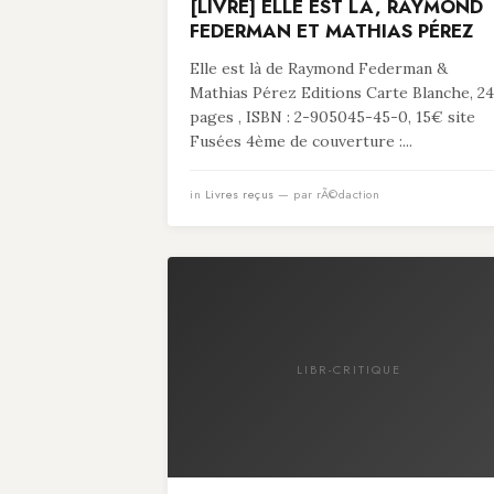
[LIVRE] ELLE EST LÀ, RAYMOND
FEDERMAN ET MATHIAS PÉREZ
Elle est là de Raymond Federman &
Mathias Pérez Editions Carte Blanche, 24
pages , ISBN : 2-905045-45-0, 15€ site
Fusées 4ème de couverture :...
in
Livres reçus
— par rÃ©daction
LIBR-CRITIQUE