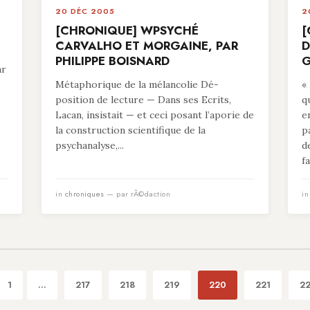
20 DÉC 2005
2
[CHRONIQUE] WPSYCHÉ
[
CARVALHO ET MORGAINE, PAR
D
PHILIPPE BOISNARD
G
ar
Métaphorique de la mélancolie Dé-
«
position de lecture — Dans ses Ecrits,
q
Lacan, insistait — et ceci posant l’aporie de
e
la construction scientifique de la
p
psychanalyse,...
d
fa
in
chroniques
— par rÃ©daction
i
1
...
217
218
219
220
221
2