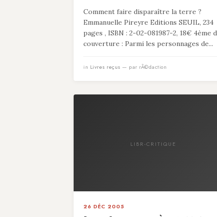
Comment faire disparaître la terre ?
Emmanuelle Pireyre Editions SEUIL, 234
pages , ISBN : 2-02-081987-2, 18€ 4ème 
couverture : Parmi les personnages de...
in
Livres reçus
— par rÃ©daction
LIBR-CRITIQUE
26 DÉC 2005