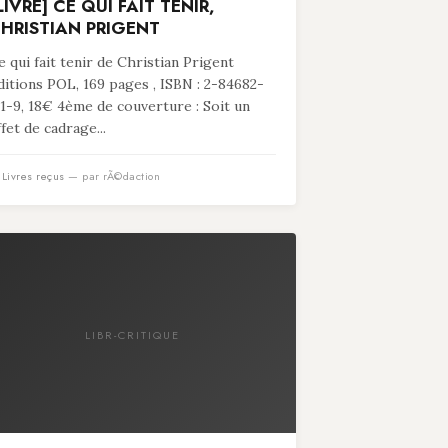
LIVRE] CE QUI FAIT TENIR,
HRISTIAN PRIGENT
e qui fait tenir de Christian Prigent
ditions POL, 169 pages , ISBN : 2-84682-
11-9, 18€ 4ème de couverture : Soit un
ffet de cadrage...
n
Livres reçus
— par rÃ©daction
LIBR-CRITIQUE