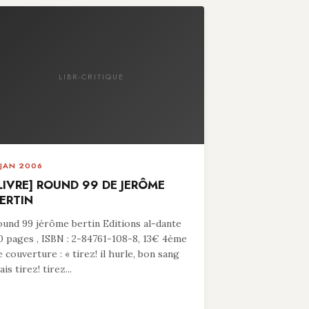
LIBR-CRITIQUE
 JAN 2006
LIVRE] ROUND 99 DE JERÔME
ERTIN
ound 99 jérôme bertin Editions al-dante
0 pages , ISBN : 2-84761-108-8, 13€ 4ème
e couverture : « tirez! il hurle, bon sang
is tirez! tirez...