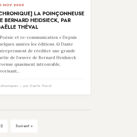
0 NOV 2005
CHRONIQUE] LA POINÇONNEUSE
E BERNARD HEIDSIECK, PAR
AËLLE THÉVAL
 Poésie et re-communication » Depuis
uelques années les éditions Al Dante
ntreprennent de réediter une grande
artie de l’œuvre de Bernard Heidsieck
evenue quasiment introuvable,
vorisant...
n
chroniques
— par Gaelle Theval
22
Suivant »