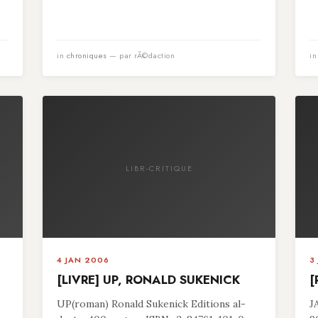
in
chroniques
— par rÃ©daction
i
LIBR-CRITIQUE
4 JAN 2006
3
[LIVRE] UP, RONALD SUKENICK
[
UP(roman) Ronald Sukenick Editions al-
J