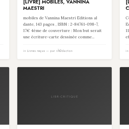
[LIVRE] MOBILES, VANNINA
[
MAESTRI
C
mobiles de Vannina Maestri Editions al
C
dante, 143 pages , ISBN : 2-84761-098-7,
E
17€ 4ème de couverture : Mon but serait
1
une écriture-carte dessinée comme...
e
in
Livres reçus
— par rÃ©daction
i
LIBR-CRITIQUE