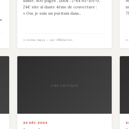
dante, 400 pages , ISBN : 2-84761-101-0,
9
24€ site al dante 4ème de couverture :
n
« Oui, je suis un puritain dans...
7
de
in
Livres reçus
— par rÃ©daction
i
LIBR-CRITIQUE
25 DÉC 2005
2