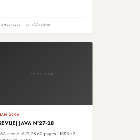
n
Livres reçus
— par rÃ©daction
LIBR-CRITIQUE
 JAN 2006
REVUE] JAVA N°27-28
AVA revue n°27-28 60 pages , ISSN : 2-