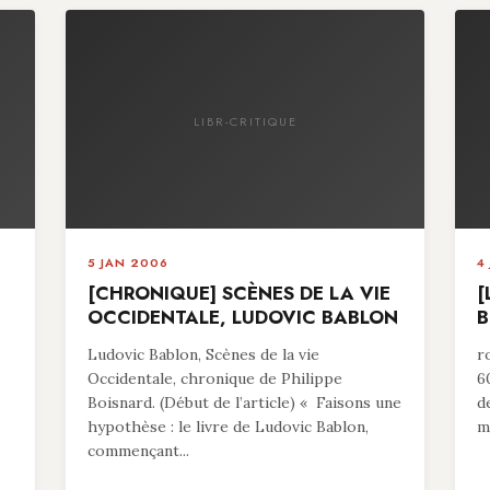
LIBR-CRITIQUE
5 JAN 2006
4
[CHRONIQUE] SCÈNES DE LA VIE
[
OCCIDENTALE, LUDOVIC BABLON
B
Ludovic Bablon, Scènes de la vie
r
Occidentale, chronique de Philippe
6
Boisnard. (Début de l’article) « Faisons une
d
hypothèse : le livre de Ludovic Bablon,
ma
commençant...