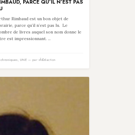
IMBAUD, PARCE QU’IL N’EST PAS
U
rthur Rimbaud est un bon objet de
ibrairie, parce qu’il n’est pas lu. Le
ombre de livres auquel son nom donne le
itre est impressionnant. ...
n
chroniques
,
UNE
— par rÃ©daction