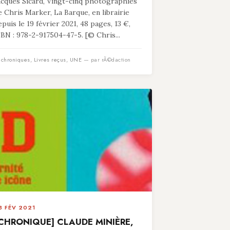
acques Sicard, Vingt-cinq photographies
e Chris Marker, La Barque, en librairie
epuis le 19 février 2021, 48 pages, 13 €,
SBN : 978-2-917504-47-5. [© Chris...
n
chroniques
,
Livres reçus
,
UNE
— par rÃ©daction
3 FÉV 2021
CHRONIQUE] CLAUDE MINIÈRE,