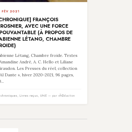
8 FÉV 2021
CHRONIQUE] FRANÇOIS
ROSNIER, AVEC UNE FORCE
POUVANTABLE (À PROPOS DE
ABIENNE LÉTANG, CHAMBRE
ROIDE)
abienne Létang, Chambre froide. Textes
’Amandine André, A. C. Hello et Liliane
iraudon. Les Presses du réel, collection
 Al Dante », hiver 2020-2021, 96 pages,
...
n
chroniques
,
Livres reçus
,
UNE
— par rÃ©daction