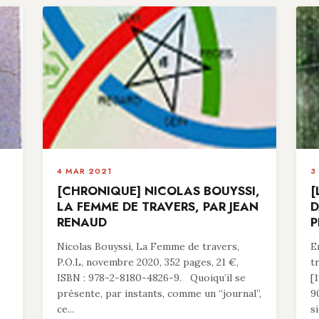
4 MAR 2021
3
[CHRONIQUE] NICOLAS BOUYSSI,
[
LA FEMME DE TRAVERS, PAR JEAN
D
RENAUD
P
Nicolas Bouyssi, La Femme de travers,
E
P.O.L, novembre 2020, 352 pages, 21 €,
t
ISBN : 978-2-8180-4826-9. Quoiqu’il se
[
présente, par instants, comme un “journal”,
9
ce...
si