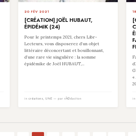
20 FÉV 2021
1
[CRÉATION] JOËL HUBAUT,
[
ÉPIDÉMIK (24)
C
É
Pour le printemps 2021, chers Libr-
F
Lecteurs, vous disposerez d’un objet
F
littéraire déconcertant et bouillonnant,
d’une rare vie singulière : la somme
F
épidémike de Joël HUBAUT,...
d
G
«
20
in
créations
,
UNE
— par rÃ©daction
i