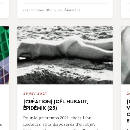
in
chroniques
,
UNE
— par rÃ©daction
i
28 FÉV 2021
2
[CRÉATION] JOËL HUBAUT,
[
ÉPIDÉMIK (25)
V
C
Pour le printemps 2021, chers Libr-
B
es
Lecteurs, vous disposerez d’un objet