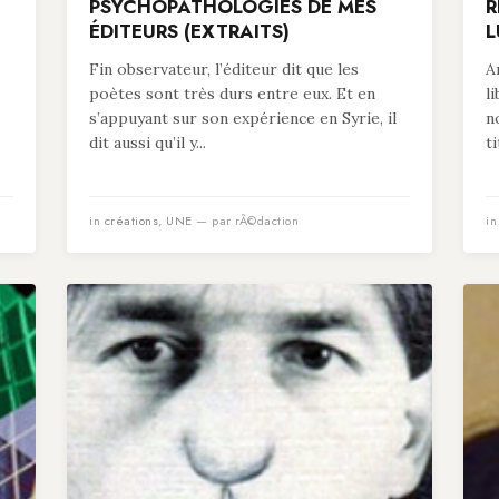
PSYCHOPATHOLOGIES DE MES
R
ÉDITEURS (EXTRAITS)
L
Fin observateur, l’éditeur dit que les
A
poètes sont très durs entre eux. Et en
l
s’appuyant sur son expérience en Syrie, il
n
dit aussi qu’il y...
t
in
créations
,
UNE
— par rÃ©daction
i