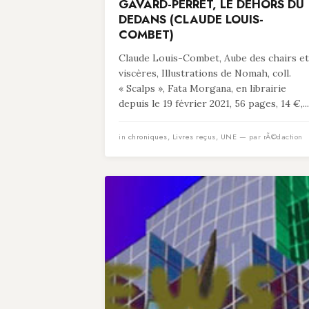
GAVARD-PERRET, LE DEHORS DU
DEDANS (CLAUDE LOUIS-
COMBET)
Claude Louis-Combet, Aube des chairs et
viscères, Illustrations de Nomah, coll.
« Scalps », Fata Morgana, en librairie
depuis le 19 février 2021, 56 pages, 14 €,...
in
chroniques
,
Livres reçus
,
UNE
— par rÃ©daction