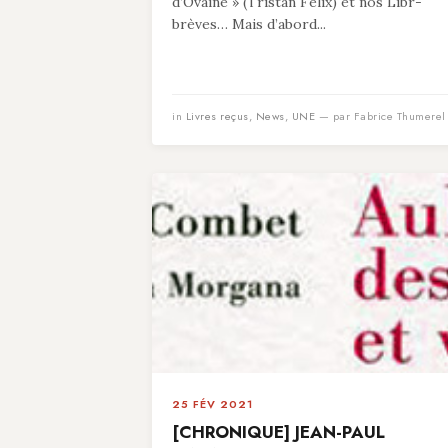
d’Ovaine » (Tristan Felix) et nos Libr-
brèves… Mais d’abord...
in
Livres reçus
,
News
,
UNE
— par Fabrice Thumerel
25 FÉV 2021
[CHRONIQUE] JEAN-PAUL