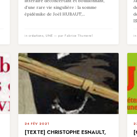
littéraire déconcertant et bouillonnant,
J
d’une rare vie singulière : la somme
d
épidémike de Joël HUBAUT,...
d
I
in
créations
,
UNE
— par Fabrice Thumerel
i
24 FÉV 2021
2
[TEXTE] CHRISTOPHE ESNAULT,
[