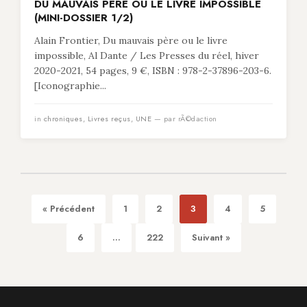
DU MAUVAIS PÈRE OU LE LIVRE IMPOSSIBLE
(MINI-DOSSIER 1/2)
Alain Frontier, Du mauvais père ou le livre
impossible, Al Dante / Les Presses du réel, hiver
2020-2021, 54 pages, 9 €, ISBN : 978-2-37896-203-6.
[Iconographie...
in
chroniques
,
Livres reçus
,
UNE
— par rÃ©daction
« Précédent
1
2
3
4
5
6
...
222
Suivant »