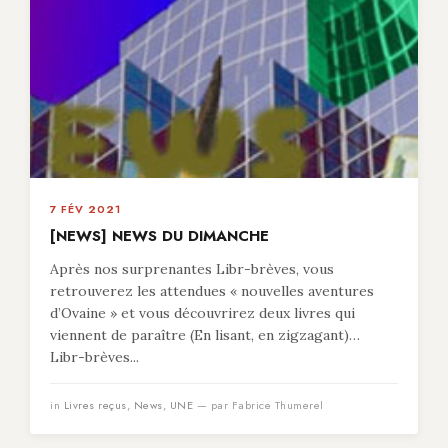
7 FÉV 2021
[NEWS] NEWS DU DIMANCHE
Après nos surprenantes Libr-brèves, vous
retrouverez les attendues « nouvelles aventures
d’Ovaine » et vous découvrirez deux livres qui
viennent de paraître (En lisant, en zigzagant)…
Libr-brèves...
in
Livres reçus
,
News
,
UNE
— par Fabrice Thumerel