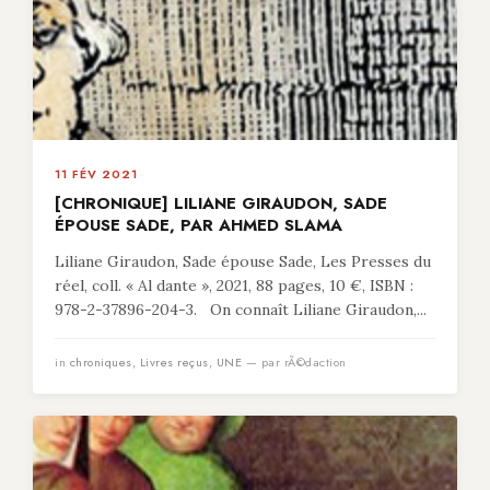
11 FÉV 2021
[CHRONIQUE] LILIANE GIRAUDON, SADE
ÉPOUSE SADE, PAR AHMED SLAMA
Liliane Giraudon, Sade épouse Sade, Les Presses du
réel, coll. « Al dante », 2021, 88 pages, 10 €, ISBN :
978-2-37896-204-3. On connaît Liliane Giraudon,...
in
chroniques
,
Livres reçus
,
UNE
— par rÃ©daction