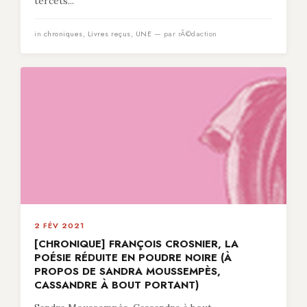
tercets...
in
chroniques
,
Livres reçus
,
UNE
— par rÃ©daction
2 FÉV 2021
[CHRONIQUE] FRANÇOIS CROSNIER, LA
POÉSIE RÉDUITE EN POUDRE NOIRE (À
PROPOS DE SANDRA MOUSSEMPÈS,
CASSANDRE À BOUT PORTANT)