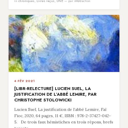
in
chroniques
,
Livres reçus
,
UNE
— par rÃ©daction
4 FÉV 2021
[LIBR-RELECTURE] LUCIEN SUEL, LA
JUSTIFICATION DE L’ABBÉ LEMIRE, PAR
CHRISTOPHE STOLOWICKI
Lucien Suel, La justification de l’abbé Lemire, Faï
Fioc, 2020, 64 pages, 11 €, ISBN : 978-2-37427-042-
5. De trois faux hémistiches en trois répons, brefs