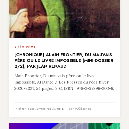
9 FÉV 2021
[CHRONIQUE] ALAIN FRONTIER, DU MAUVAIS
PÈRE OU LE LIVRE IMPOSSIBLE (MINI-DOSSIER
2/2), PAR JEAN RENAUD
Alain Frontier, Du mauvais père ou le livre
impossible, Al Dante / Les Presses du réel, hiver
2020-2021, 54 pages, 9 €, ISBN : 978-2-37896-203-6.
...
in
chroniques
,
Livres reçus
,
UNE
— par rÃ©daction