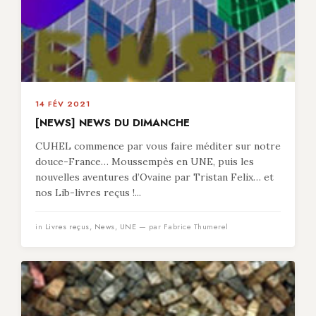
14 FÉV 2021
[NEWS] NEWS DU DIMANCHE
CUHEL commence par vous faire méditer sur notre
douce-France… Moussempès en UNE, puis les
nouvelles aventures d’Ovaine par Tristan Felix… et
nos Lib-livres reçus !...
in
Livres reçus
,
News
,
UNE
— par Fabrice Thumerel