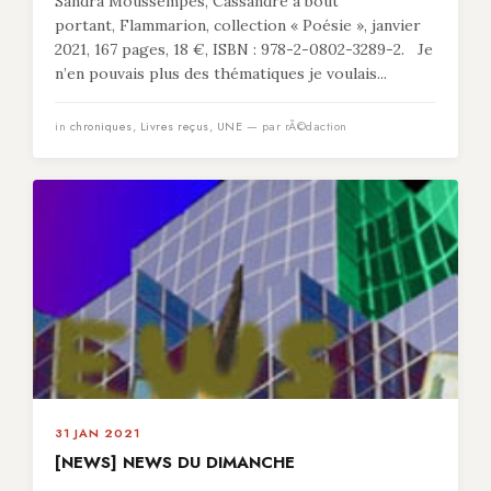
Sandra Moussempès, Cassandre à bout
portant, Flammarion, collection « Poésie », janvier
2021, 167 pages, 18 €, ISBN : 978-2-0802-3289-2. Je
n’en pouvais plus des thématiques je voulais...
in
chroniques
,
Livres reçus
,
UNE
— par rÃ©daction
31 JAN 2021
[NEWS] NEWS DU DIMANCHE