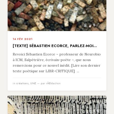
14 FÉV 2021
[TEXTE] SÉBASTIEN ECORCE, PARLEZ-MOI…
Revoici Sébastien Ecorce – professeur de Neurobio
à ICM, Salpètrière, écrivain-poète –, que nous
remercions pour ce nouvel inédit. [Lire son dernier
texte poétique sur LIBR-CRITIQUE] ...
in
créations
,
UNE
— par rÃ©daction