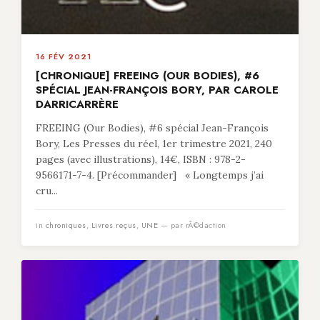
16 FÉV 2021
[CHRONIQUE] FREEING (OUR BODIES), #6
SPÉCIAL JEAN-FRANÇOIS BORY, PAR CAROLE
DARRICARRÈRE
FREEING (Our Bodies), #6 spécial Jean-François
Bory, Les Presses du réel, 1er trimestre 2021, 240
pages (avec illustrations), 14€, ISBN : 978-2-
9566171-7-4. [Précommander] « Longtemps j’ai
cru...
in
chroniques
,
Livres reçus
,
UNE
— par rÃ©daction