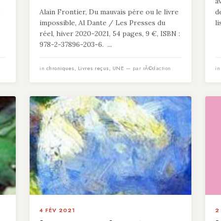
a
8
Alain Frontier, Du mauvais père ou le livre
d
impossible, Al Dante / Les Presses du
l
réel, hiver 2020-2021, 54 pages, 9 €, ISBN :
978-2-37896-203-6. ...
in
chroniques
,
Livres reçus
,
UNE
— par rÃ©daction
i
4 FÉV 2021
2