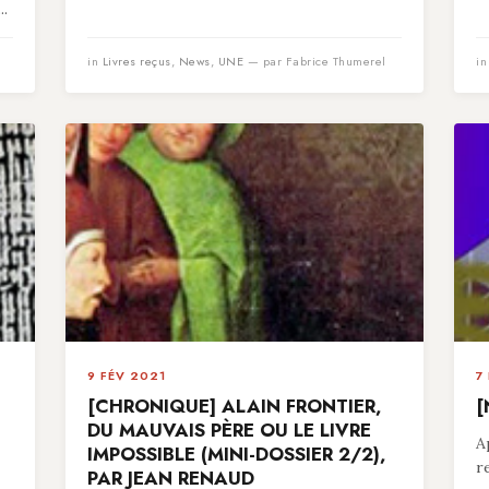
..
in
Livres reçus
,
News
,
UNE
— par Fabrice Thumerel
i
9 FÉV 2021
7
[CHRONIQUE] ALAIN FRONTIER,
[
,
DU MAUVAIS PÈRE OU LE LIVRE
A
IMPOSSIBLE (MINI-DOSSIER 2/2),
r
PAR JEAN RENAUD