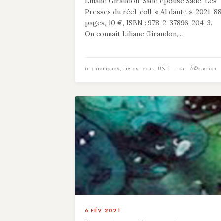
Liliane Giraudon, Sade épouse Sade, Les
Presses du réel, coll. « Al dante », 2021, 8
pages, 10 €, ISBN : 978-2-37896-204-3.
On connaît Liliane Giraudon,...
in
chroniques
,
Livres reçus
,
UNE
— par rÃ©daction
6 FÉV 2021