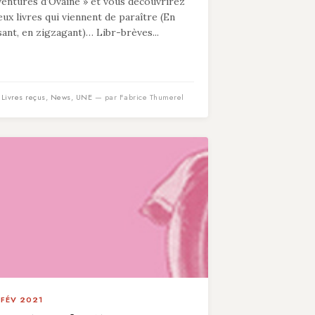
ventures d’Ovaine » et vous découvrirez
eux livres qui viennent de paraître (En
isant, en zigzagant)… Libr-brèves...
n
Livres reçus
,
News
,
UNE
— par Fabrice Thumerel
 FÉV 2021