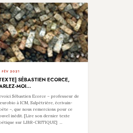
4 FÉV 2021
TEXTE] SÉBASTIEN ECORCE,
ARLEZ-MOI…
evoici Sébastien Ecorce – professeur de
eurobio à ICM, Salpètrière, écrivain-
oète –, que nous remercions pour ce
ouvel inédit. [Lire son dernier texte
oétique sur LIBR-CRITIQUE] ...