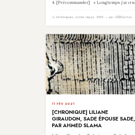
4. [Précommander] « Longtemps j’ai cru.
in
chroniques
,
Livres reçus
,
UNE
— par rÃ©daction
11 FÉV 2021
[CHRONIQUE] LILIANE
GIRAUDON, SADE ÉPOUSE SADE
PAR AHMED SLAMA