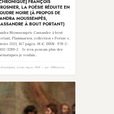
CHRONIQUE] FRANÇOIS
ROSNIER, LA POÉSIE RÉDUITE EN
OUDRE NOIRE (À PROPOS DE
ANDRA MOUSSEMPÈS,
ASSANDRE À BOUT PORTANT)
andra Moussempès, Cassandre à bout
ortant, Flammarion, collection « Poésie »,
anvier 2021, 167 pages, 18 €, ISBN : 978-2-
802-3289-2. Je n’en pouvais plus des
hématiques je voulais...
n
chroniques
,
Livres reçus
,
UNE
— par rÃ©daction