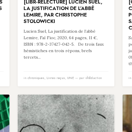
S
[LIBR-RELECTURE] LUCIEN SUEL,
[
S
LA JUSTIFICATION DE L’ABBÉ
C
LEMIRE, PAR CHRISTOPHE
P
STOLOWICKI
S
C
Lucien Suel, La justification de l’abbé
Lemire, Faï Fioc, 2020, 64 pages, 11 €,
S
ISBN : 978-2-37427-042-5. De trois faux
p
hémistiches en trois répons, brefs
j
tercets...
0
t
in
chroniques
,
Livres reçus
,
UNE
— par rÃ©daction
i