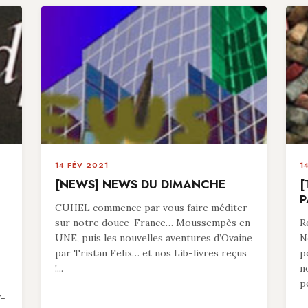
14 FÉV 2021
1
[NEWS] NEWS DU DIMANCHE
[
P
CUHEL commence par vous faire méditer
sur notre douce-France… Moussempès en
R
UNE, puis les nouvelles aventures d’Ovaine
N
par Tristan Felix… et nos Lib-livres reçus
p
!...
n
p
7-