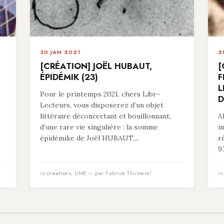
30 JAN 2021
2
[CRÉATION] JOËL HUBAUT,
[
ÉPIDÉMIK (23)
F
L
Pour le printemps 2021, chers Libr-
D
Lecteurs, vous disposerez d’un objet
littéraire déconcertant et bouillonnant,
A
d’une rare vie singulière : la somme
i
épidémike de Joël HUBAUT,...
r
9
in
créations
,
UNE
— par Fabrice Thumerel
i