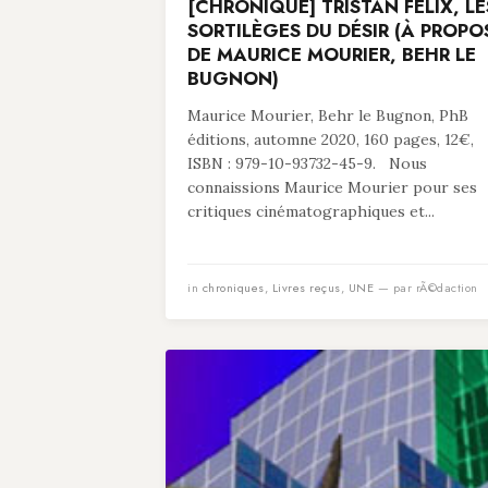
[CHRONIQUE] TRISTAN FELIX, LE
SORTILÈGES DU DÉSIR (À PROPO
DE MAURICE MOURIER, BEHR LE
BUGNON)
Maurice Mourier, Behr le Bugnon, PhB
éditions, automne 2020, 160 pages, 12€,
ISBN : 979-10-93732-45-9. Nous
connaissions Maurice Mourier pour ses
critiques cinématographiques et...
in
chroniques
,
Livres reçus
,
UNE
— par rÃ©daction