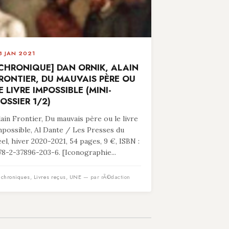
8 JAN 2021
CHRONIQUE] DAN ORNIK, ALAIN
RONTIER, DU MAUVAIS PÈRE OU
E LIVRE IMPOSSIBLE (MINI-
OSSIER 1/2)
lain Frontier, Du mauvais père ou le livre
mpossible, Al Dante / Les Presses du
éel, hiver 2020-2021, 54 pages, 9 €, ISBN :
78-2-37896-203-6. [Iconographie...
n
chroniques
,
Livres reçus
,
UNE
— par rÃ©daction