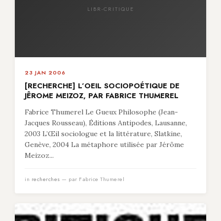
LIBR-CRITIQUE
23 JAN 2006
[RECHERCHE] L’OEIL SOCIOPOÉTIQUE DE
JÊROME MEIZOZ, PAR FABRICE THUMEREL
Fabrice Thumerel Le Gueux Philosophe (Jean-
Jacques Rousseau), Éditions Antipodes, Lausanne,
2003 L’Œil sociologue et la littérature, Slatkine,
Genève, 2004 La métaphore utilisée par Jérôme
Meizoz...
in
recherches
— par Fabrice Thumerel