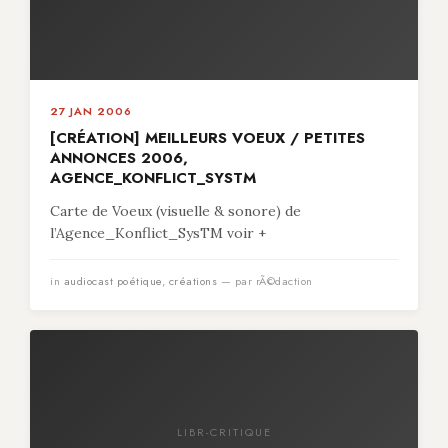
27 JAN 2006
[CRÉATION] MEILLEURS VOEUX / PETITES
ANNONCES 2006,
AGENCE_KONFLICT_SYSTM
Carte de Voeux (visuelle & sonore) de
l’Agence_Konflict_SysTM voir +
in
audiocast poétique
,
créations
— par rÃ©daction
LIBR-CRITIQUE