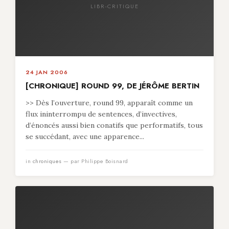
LIBR-CRITIQUE
24 JAN 2006
[CHRONIQUE] ROUND 99, DE JÉRÔME BERTIN
>> Dès l’ouverture, round 99, apparaît comme un
flux ininterrompu de sentences, d’invectives,
d’énoncés aussi bien conatifs que performatifs, tous
se succédant, avec une apparence...
in
chroniques
— par Philippe Boisnard