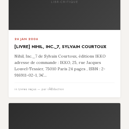
LIBR-CRITIQUE
26 JAN 2006
[LIVRE] NIHIL, INC._7, SYLVAIN COURTOUX
Nihil, Inc._7 de Sylvain Courtoux, éditions IKKO
adresse de commande : IKKO, 25, rue Jacques
Louvel-Tessier, 75010 Paris 24 pages , ISBN : 2-
916911-02-1, 3€...
in
Livres reçus
— par rÃ©daction