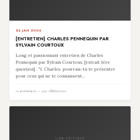
26 JAN 2006
[ENTRETIEN] CHARLES PENNEQUIN PAR
SYLVAIN COURTOUX
Long et passionnant entretien de Charles
Pennequin par Sylvain Courtoux. [extrait 1ère
question] : "1. Charles, pourrais-tu te présenter
pour ceux qui ne te connaissent...
in
entretiens
— par rÃ©daction
LIBR-CRITIQUE