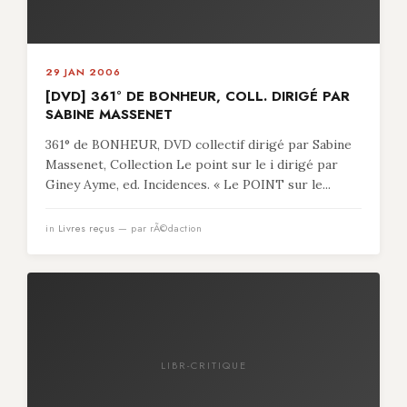
29 JAN 2006
[DVD] 361° DE BONHEUR, COLL. DIRIGÉ PAR
SABINE MASSENET
361° de BONHEUR, DVD collectif dirigé par Sabine
Massenet, Collection Le point sur le i dirigé par
Giney Ayme, ed. Incidences. « Le POINT sur le...
in
Livres reçus
— par rÃ©daction
LIBR-CRITIQUE