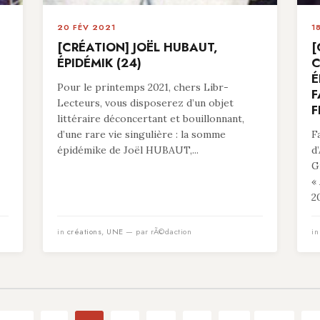
20 FÉV 2021
1
[CRÉATION] JOËL HUBAUT,
[
ÉPIDÉMIK (24)
C
É
Pour le printemps 2021, chers Libr-
F
Lecteurs, vous disposerez d’un objet
F
littéraire déconcertant et bouillonnant,
d’une rare vie singulière : la somme
F
épidémike de Joël HUBAUT,...
d
G
«
20
in
créations
,
UNE
— par rÃ©daction
i