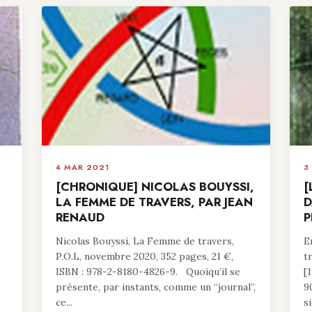
4 MAR 2021
3
[CHRONIQUE] NICOLAS BOUYSSI,
[
LA FEMME DE TRAVERS, PAR JEAN
D
RENAUD
P
Nicolas Bouyssi, La Femme de travers,
E
P.O.L, novembre 2020, 352 pages, 21 €,
t
ISBN : 978-2-8180-4826-9. Quoiqu’il se
[
présente, par instants, comme un “journal”,
9
ce...
si