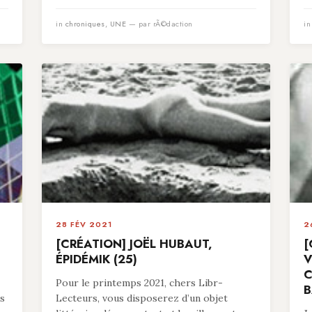
in
chroniques
,
UNE
— par rÃ©daction
i
28 FÉV 2021
2
[CRÉATION] JOËL HUBAUT,
[
ÉPIDÉMIK (25)
V
C
Pour le printemps 2021, chers Libr-
B
es
Lecteurs, vous disposerez d’un objet