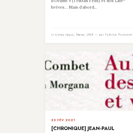
d’Ovaine » (Tristan Felix) et nos Libr-
brèves… Mais d’abord...
in
Livres reçus
,
News
,
UNE
— par Fabrice Thumerel
25 FÉV 2021
[CHRONIQUE] JEAN-PAUL