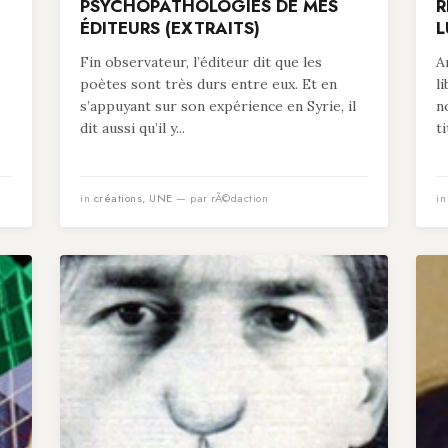
PSYCHOPATHOLOGIES DE MES
R
ÉDITEURS (EXTRAITS)
L
Fin observateur, l’éditeur dit que les
A
poètes sont très durs entre eux. Et en
l
s’appuyant sur son expérience en Syrie, il
n
dit aussi qu’il y...
t
in
créations
,
UNE
— par rÃ©daction
i