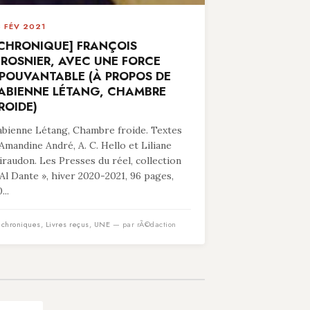
8 FÉV 2021
CHRONIQUE] FRANÇOIS
ROSNIER, AVEC UNE FORCE
POUVANTABLE (À PROPOS DE
ABIENNE LÉTANG, CHAMBRE
ROIDE)
abienne Létang, Chambre froide. Textes
’Amandine André, A. C. Hello et Liliane
iraudon. Les Presses du réel, collection
 Al Dante », hiver 2020-2021, 96 pages,
...
n
chroniques
,
Livres reçus
,
UNE
— par rÃ©daction