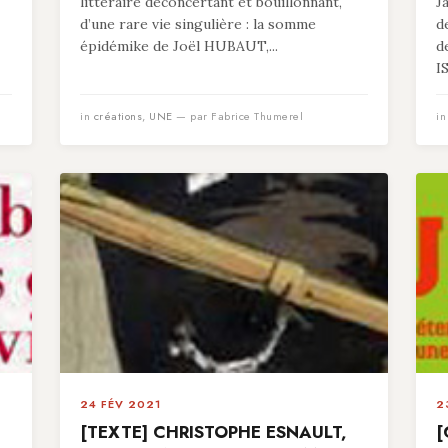
littéraire déconcertant et bouillonnant,
J
d’une rare vie singulière : la somme
d
épidémike de Joël HUBAUT,...
d
I
in
créations
,
UNE
— par Fabrice Thumerel
i
24 FÉV 2021
2
[TEXTE] CHRISTOPHE ESNAULT,
[