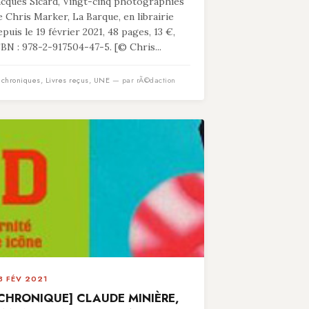
acques Sicard, Vingt-cinq photographies
e Chris Marker, La Barque, en librairie
epuis le 19 février 2021, 48 pages, 13 €,
SBN : 978-2-917504-47-5. [© Chris...
n
chroniques
,
Livres reçus
,
UNE
— par rÃ©daction
3 FÉV 2021
CHRONIQUE] CLAUDE MINIÈRE,