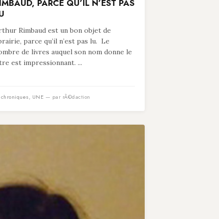
IMBAUD, PARCE QU’IL N’EST PAS
U
rthur Rimbaud est un bon objet de
ibrairie, parce qu’il n’est pas lu. Le
ombre de livres auquel son nom donne le
itre est impressionnant. ...
n
chroniques
,
UNE
— par rÃ©daction