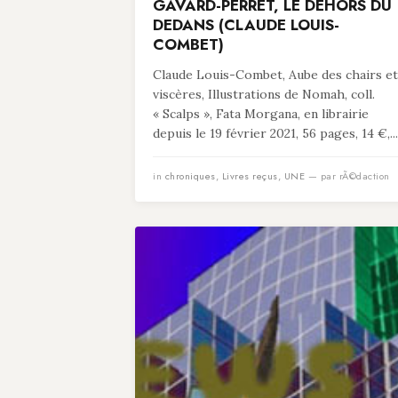
GAVARD-PERRET, LE DEHORS DU
DEDANS (CLAUDE LOUIS-
COMBET)
Claude Louis-Combet, Aube des chairs et
viscères, Illustrations de Nomah, coll.
« Scalps », Fata Morgana, en librairie
depuis le 19 février 2021, 56 pages, 14 €,...
in
chroniques
,
Livres reçus
,
UNE
— par rÃ©daction