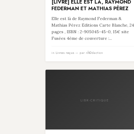
[LIVRE] ELLE EST LÀ, RAYMOND
FEDERMAN ET MATHIAS PÉREZ
Elle est là de Raymond Federman &
Mathias Pérez Editions Carte Blanche, 24
pages , ISBN : 2-905045-45-0, 15€ site
Fusées 4ème de couverture :...
in
Livres reçus
— par rÃ©daction
LIBR-CRITIQUE