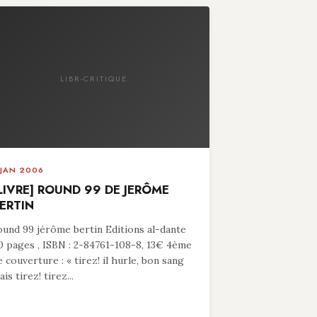
LIBR-CRITIQUE
 JAN 2006
LIVRE] ROUND 99 DE JERÔME
ERTIN
ound 99 jérôme bertin Editions al-dante
0 pages , ISBN : 2-84761-108-8, 13€ 4ème
e couverture : « tirez! il hurle, bon sang
is tirez! tirez...