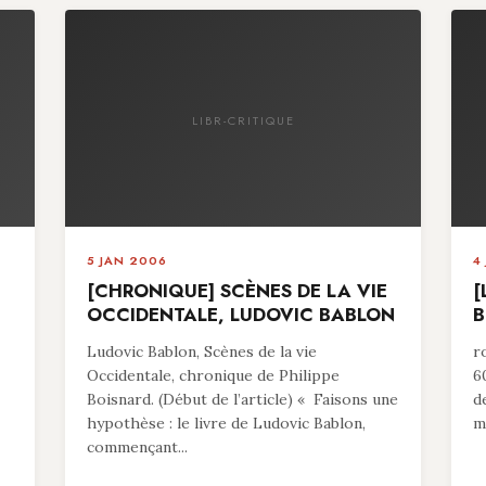
LIBR-CRITIQUE
5 JAN 2006
4
[CHRONIQUE] SCÈNES DE LA VIE
[
OCCIDENTALE, LUDOVIC BABLON
B
Ludovic Bablon, Scènes de la vie
r
Occidentale, chronique de Philippe
6
Boisnard. (Début de l’article) « Faisons une
d
hypothèse : le livre de Ludovic Bablon,
ma
commençant...