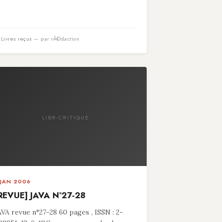
n
Livres reçus
— par rÃ©daction
LIBR-CRITIQUE
 JAN 2006
REVUE] JAVA N°27-28
AVA revue n°27-28 60 pages , ISSN : 2-