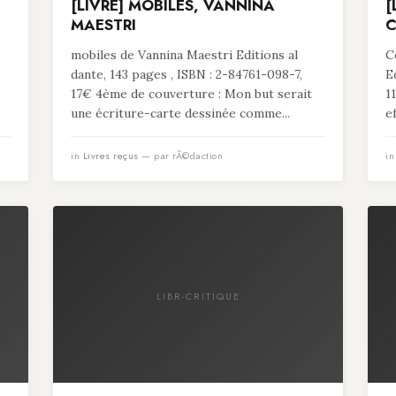
[LIVRE] MOBILES, VANNINA
[
MAESTRI
C
mobiles de Vannina Maestri Editions al
C
dante, 143 pages , ISBN : 2-84761-098-7,
E
17€ 4ème de couverture : Mon but serait
1
une écriture-carte dessinée comme...
e
in
Livres reçus
— par rÃ©daction
i
LIBR-CRITIQUE