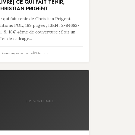
LIVRE] CE QUI FAIT TENIR,
HRISTIAN PRIGENT
e qui fait tenir de Christian Prigent
ditions POL, 169 pages , ISBN : 2-84682-
11-9, 18€ 4ème de couverture : Soit un
ffet de cadrage...
n
Livres reçus
— par rÃ©daction
LIBR-CRITIQUE