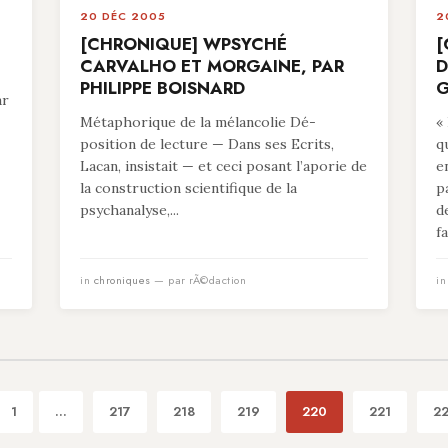
20 DÉC 2005
2
[CHRONIQUE] WPSYCHÉ
[
CARVALHO ET MORGAINE, PAR
D
PHILIPPE BOISNARD
G
ar
Métaphorique de la mélancolie Dé-
«
position de lecture — Dans ses Ecrits,
q
Lacan, insistait — et ceci posant l’aporie de
e
la construction scientifique de la
p
psychanalyse,...
d
fa
in
chroniques
— par rÃ©daction
i
1
...
217
218
219
220
221
2