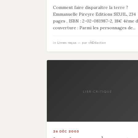
Comment faire disparaître la terre ?
Emmanuelle Pireyre Editions SEUIL, 234
pages , ISBN : 2-02-081987-2, 18€ 4ème 
couverture : Parmi les personnages de...
in
Livres reçus
— par rÃ©daction
LIBR-CRITIQUE
26 DÉC 2005