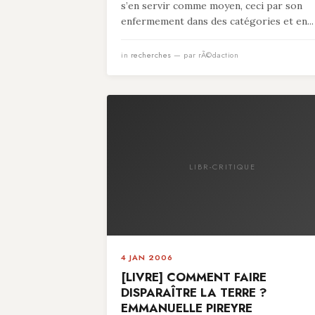
s’en servir comme moyen, ceci par son
enfermement dans des catégories et en...
in
recherches
— par rÃ©daction
LIBR-CRITIQUE
4 JAN 2006
[LIVRE] COMMENT FAIRE
DISPARAÎTRE LA TERRE ?
EMMANUELLE PIREYRE