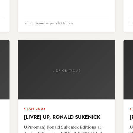
in
chroniques
— par rÃ©daction
i
LIBR-CRITIQUE
4 JAN 2006
3
[LIVRE] UP, RONALD SUKENICK
[
UP(roman) Ronald Sukenick Editions al-
J