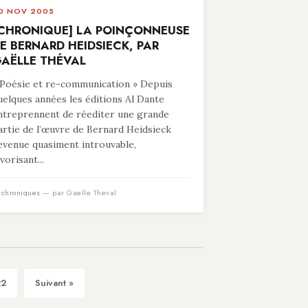
0 NOV 2005
CHRONIQUE] LA POINÇONNEUSE
E BERNARD HEIDSIECK, PAR
AËLLE THÉVAL
 Poésie et re-communication » Depuis
uelques années les éditions Al Dante
ntreprennent de réediter une grande
artie de l’œuvre de Bernard Heidsieck
evenue quasiment introuvable,
vorisant...
n
chroniques
— par Gaelle Theval
22
Suivant »