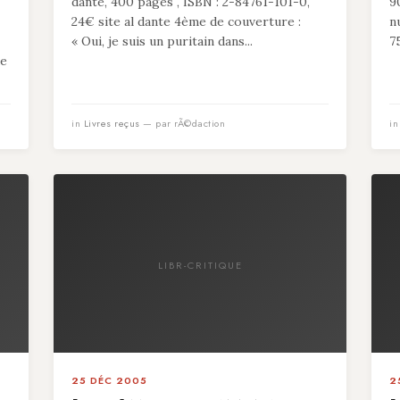
dante, 400 pages , ISBN : 2-84761-101-0,
9
24€ site al dante 4ème de couverture :
n
« Oui, je suis un puritain dans...
7
de
in
Livres reçus
— par rÃ©daction
i
LIBR-CRITIQUE
25 DÉC 2005
2