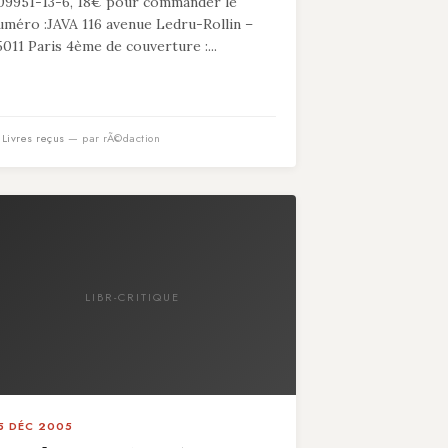
09951-13-6, 18€ pour commander le
uméro :JAVA 116 avenue Ledru-Rollin –
5011 Paris 4ème de couverture :...
n
Livres reçus
— par rÃ©daction
LIBR-CRITIQUE
5 DÉC 2005