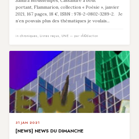
Sandra Moussempès, Cassandre à bout
portant, Flammarion, collection « Poésie », janvier
2021, 167 pages, 18 €, ISBN : 978-2-0802-3289-2. Je
n’en pouvais plus des thématiques je voulais...
in
chroniques
,
Livres reçus
,
UNE
— par rÃ©daction
31 JAN 2021
[NEWS] NEWS DU DIMANCHE