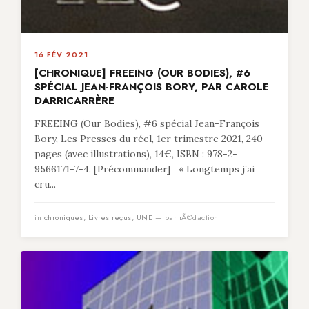
16 FÉV 2021
[CHRONIQUE] FREEING (OUR BODIES), #6
SPÉCIAL JEAN-FRANÇOIS BORY, PAR CAROLE
DARRICARRÈRE
FREEING (Our Bodies), #6 spécial Jean-François
Bory, Les Presses du réel, 1er trimestre 2021, 240
pages (avec illustrations), 14€, ISBN : 978-2-
9566171-7-4. [Précommander] « Longtemps j’ai
cru...
in
chroniques
,
Livres reçus
,
UNE
— par rÃ©daction