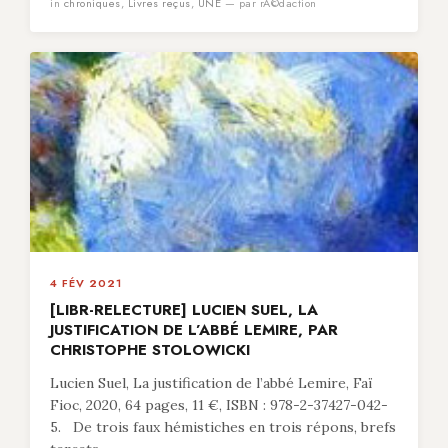
in
chroniques
,
Livres reçus
,
UNE
— par rÃ©daction
4 FÉV 2021
[LIBR-RELECTURE] LUCIEN SUEL, LA
JUSTIFICATION DE L’ABBÉ LEMIRE, PAR
CHRISTOPHE STOLOWICKI
Lucien Suel, La justification de l’abbé Lemire, Faï
Fioc, 2020, 64 pages, 11 €, ISBN : 978-2-37427-042-
5. De trois faux hémistiches en trois répons, brefs