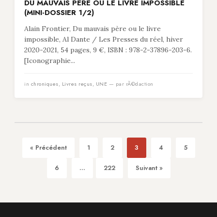
DU MAUVAIS PÈRE OU LE LIVRE IMPOSSIBLE
(MINI-DOSSIER 1/2)
Alain Frontier, Du mauvais père ou le livre
impossible, Al Dante / Les Presses du réel, hiver
2020-2021, 54 pages, 9 €, ISBN : 978-2-37896-203-6.
[Iconographie...
in
chroniques
,
Livres reçus
,
UNE
— par rÃ©daction
« Précédent
1
2
3
4
5
6
...
222
Suivant »