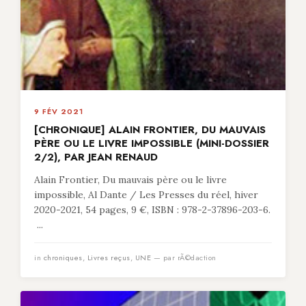
9 FÉV 2021
[CHRONIQUE] ALAIN FRONTIER, DU MAUVAIS
PÈRE OU LE LIVRE IMPOSSIBLE (MINI-DOSSIER
2/2), PAR JEAN RENAUD
Alain Frontier, Du mauvais père ou le livre
impossible, Al Dante / Les Presses du réel, hiver
2020-2021, 54 pages, 9 €, ISBN : 978-2-37896-203-6.
...
in
chroniques
,
Livres reçus
,
UNE
— par rÃ©daction