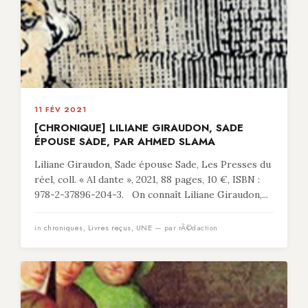
11 FÉV 2021
[CHRONIQUE] LILIANE GIRAUDON, SADE
ÉPOUSE SADE, PAR AHMED SLAMA
Liliane Giraudon, Sade épouse Sade, Les Presses du
réel, coll. « Al dante », 2021, 88 pages, 10 €, ISBN :
978-2-37896-204-3. On connaît Liliane Giraudon,...
in
chroniques
,
Livres reçus
,
UNE
— par rÃ©daction