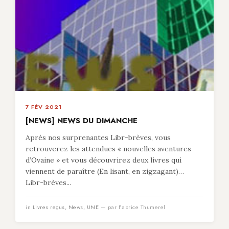
7 FÉV 2021
[NEWS] NEWS DU DIMANCHE
Après nos surprenantes Libr-brèves, vous
retrouverez les attendues « nouvelles aventures
d’Ovaine » et vous découvrirez deux livres qui
viennent de paraître (En lisant, en zigzagant)…
Libr-brèves...
in
Livres reçus
,
News
,
UNE
— par Fabrice Thumerel