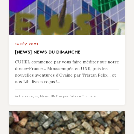
14 FÉV 2021
[NEWS] NEWS DU DIMANCHE
CUHEL commence par vous faire méditer sur notre
douce-France… Moussempès en UNE, puis les
nouvelles aventures d’Ovaine par Tristan Felix… et
nos Lib-livres reçus !...
in
Livres reçus
,
News
,
UNE
— par Fabrice Thumerel