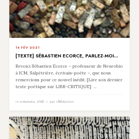
14 FÉV 2021
[TEXTE] SÉBASTIEN ECORCE, PARLEZ-MOI…
Revoici Sébastien Ecorce – professeur de Neurobio
à ICM, Salpètrière, écrivain-poète –, que nous
remercions pour ce nouvel inédit. [Lire son dernier
texte poétique sur LIBR-CRITIQUE] ...
in
créations
,
UNE
— par rÃ©daction