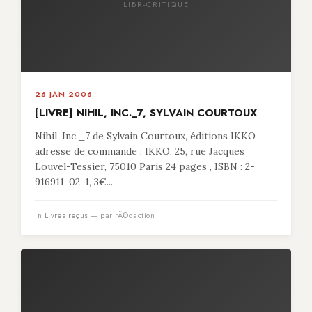
LIBR-CRITIQUE
26 JAN 2006
[LIVRE] NIHIL, INC._7, SYLVAIN COURTOUX
Nihil, Inc._7 de Sylvain Courtoux, éditions IKKO
adresse de commande : IKKO, 25, rue Jacques
Louvel-Tessier, 75010 Paris 24 pages , ISBN : 2-
916911-02-1, 3€...
in
Livres reçus
— par rÃ©daction