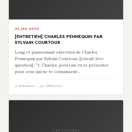
26 JAN 2006
[ENTRETIEN] CHARLES PENNEQUIN PAR
SYLVAIN COURTOUX
Long et passionnant entretien de Charles
Pennequin par Sylvain Courtoux. [extrait 1ère
question] : "1. Charles, pourrais-tu te présenter
pour ceux qui ne te connaissent...
in
entretiens
— par rÃ©daction
LIBR-CRITIQUE