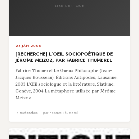
LIBR-CRITIQUE
23 JAN 2006
[RECHERCHE] L’OEIL SOCIOPOÉTIQUE DE
JÊROME MEIZOZ, PAR FABRICE THUMEREL
Fabrice Thumerel Le Gueux Philosophe (Jean-
Jacques Rousseau), Éditions Antipodes, Lausanne,
2003 L’Œil sociologue et la littérature, Slatkine,
Genève, 2004 La métaphore utilisée par Jérôme
Meizoz...
in
recherches
— par Fabrice Thumerel