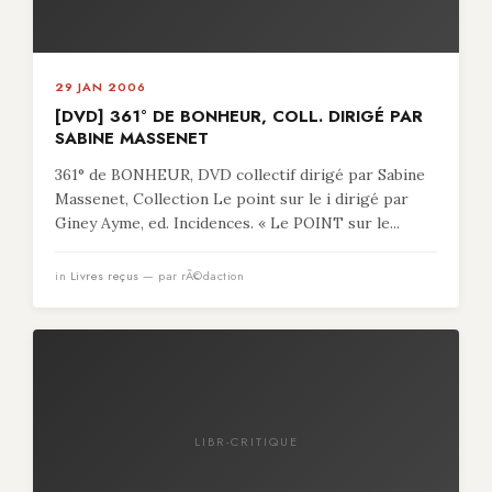
29 JAN 2006
[DVD] 361° DE BONHEUR, COLL. DIRIGÉ PAR
SABINE MASSENET
361° de BONHEUR, DVD collectif dirigé par Sabine
Massenet, Collection Le point sur le i dirigé par
Giney Ayme, ed. Incidences. « Le POINT sur le...
in
Livres reçus
— par rÃ©daction
LIBR-CRITIQUE