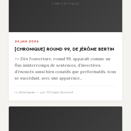
LIBR-CRITIQUE
24 JAN 2006
[CHRONIQUE] ROUND 99, DE JÉRÔME BERTIN
>> Dès l’ouverture, round 99, apparaît comme un
flux ininterrompu de sentences, d’invectives,
d’énoncés aussi bien conatifs que performatifs, tous
se succédant, avec une apparence...
in
chroniques
— par Philippe Boisnard