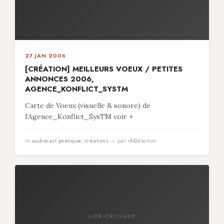
27 JAN 2006
[CRÉATION] MEILLEURS VOEUX / PETITES
ANNONCES 2006,
AGENCE_KONFLICT_SYSTM
Carte de Voeux (visuelle & sonore) de
l’Agence_Konflict_SysTM voir +
in
audiocast poétique
,
créations
— par rÃ©daction
LIBR-CRITIQUE