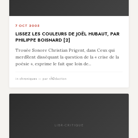
7 OCT 2005
LISSEZ LES COULEURS DE JOËL HUBAUT, PAR
PHILIPPE BOISNARD [2]
Trouée Sonore Christian Prigent, dans Ceux qui
merdRent disséquant la question de la « crise de la
poésie », exprime le fait que loin de...
in
chroniques
— par rÃ©daction
LIBR-CRITIQUE