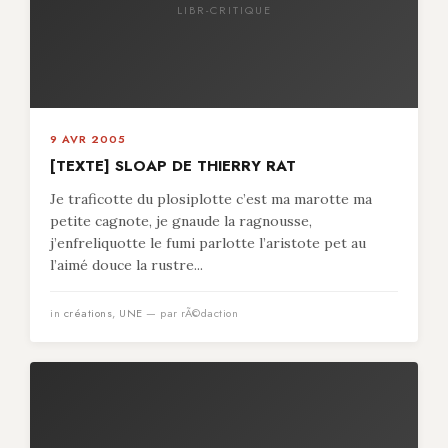
LIBR-CRITIQUE
9 AVR 2005
[TEXTE] SLOAP DE THIERRY RAT
Je traficotte du plosiplotte c’est ma marotte ma
petite cagnote, je gnaude la ragnousse,
j’enfreliquotte le fumi parlotte l’aristote pet au
l’aimé douce la rustre...
in
créations
,
UNE
— par rÃ©daction