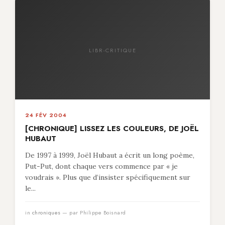
LIBR-CRITIQUE
24 FÉV 2004
[CHRONIQUE] LISSEZ LES COULEURS, DE JOËL
HUBAUT
De 1997 à 1999, Joël Hubaut a écrit un long poème,
Put-Put, dont chaque vers commence par « je
voudrais ». Plus que d’insister spécifiquement sur
le...
in
chroniques
— par Philippe Boisnard