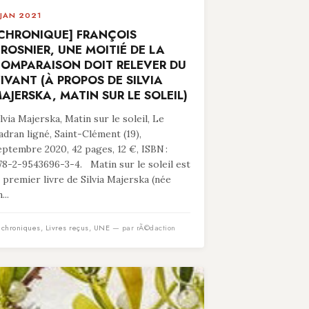
 JAN 2021
CHRONIQUE] FRANÇOIS
ROSNIER, UNE MOITIÉ DE LA
OMPARAISON DOIT RELEVER DU
IVANT (À PROPOS DE SILVIA
AJERSKA, MATIN SUR LE SOLEIL)
ilvia Majerska, Matin sur le soleil, Le
adran ligné, Saint-Clément (19),
eptembre 2020, 42 pages, 12 €, ISBN :
78-2-9543696-3-4. Matin sur le soleil est
e premier livre de Silvia Majerska (née
...
n
chroniques
,
Livres reçus
,
UNE
— par rÃ©daction