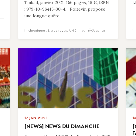
Tinbad, janvier 2021, 156 pages, 18 €, ISBN
L
: 979-10-96415-30-4. Poitevin propose
une longue quête...
in
chroniques
,
Livres reçus
,
UNE
— par rÃ©daction
i
17 JAN 2021
1
[NEWS] NEWS DU DIMANCHE
[
F