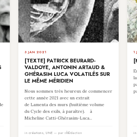
3 JAN 2021
1
[TEXTE] PATRICK BEURARD-
[
S
VALDOYE, ANTONIN ARTAUD &
E
GHÉRASIM LUCA VOLATILÉS SUR
l
LE MÊME MÉRIDIEN
p
Nous sommes très heureux de commencer
p
cette année 2021 avec un extrait
de
de Lamenta des murs (huitième volume
du Cycle des exils, à paraître). à
Micheline Catti-Ghérasim-Luca...
in
créations
,
UNE
— par rÃ©daction
i