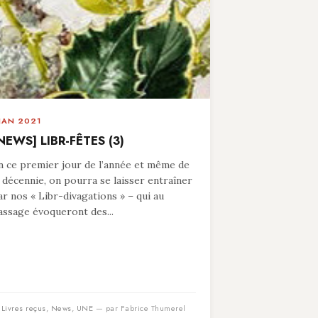
 JAN 2021
NEWS] LIBR-FÊTES (3)
n ce premier jour de l’année et même de
a décennie, on pourra se laisser entraîner
ar nos « Libr-divagations » – qui au
assage évoqueront des...
n
Livres reçus
,
News
,
UNE
— par Fabrice Thumerel