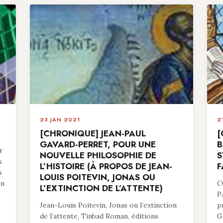
23 JAN 2021
2
[CHRONIQUE] JEAN-PAUL
[
GAVARD-PERRET, POUR UNE
B
r
NOUVELLE PHILOSOPHIE DE
S
s
L’HISTOIRE (À PROPOS DE JEAN-
F
s
LOUIS POITEVIN, JONAS OU
en
C
L’EXTINCTION DE L’ATTENTE)
P
Jean-Louis Poitevin, Jonas ou l’extinction
p
de l’attente, Tinbad Roman, éditions
G