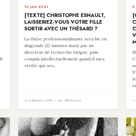
10 JAN 2021
9
[TEXTE] CHRISTOPHE ESNAULT,
[
LAISSERIEZ-VOUS VOTRE FILLE
C
SORTIR AVEC UN THÉSARD ?
C
V
La thèse professionnalisante sera lue en
M
diagonale (12 minutes maxi) par un
directeur de recherche fatigué, puis
S
78
conquis intellectuellement quand il aura
C
vérifié que ses...
s
9
l
en
in
créations
,
UNE
— par rÃ©daction
i