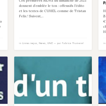
Ces premières NEWS du dimanche de 2021
P
donnent d’emblée le ton : offensifs l’édito
et les textes de CUHEL comme de Tristan
He
Felix ! Suivent,...
Z
 a
€
e
c
He
in
Livres reçus
,
News
,
UNE
— par Fabrice Thumerel
i