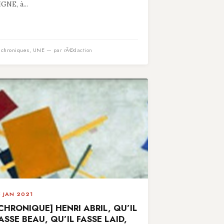
IGNE, à...
n
chroniques
,
UNE
— par rÃ©daction
5 JAN 2021
CHRONIQUE] HENRI ABRIL, QU’IL
ASSE BEAU, QU’IL FASSE LAID,