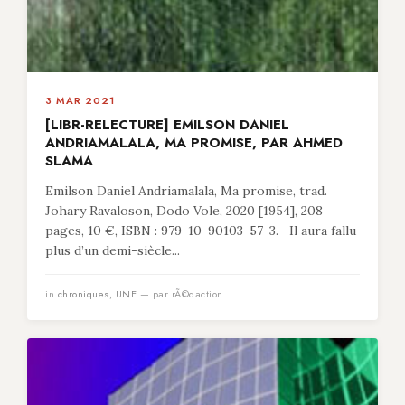
3 MAR 2021
[LIBR-RELECTURE] EMILSON DANIEL
ANDRIAMALALA, MA PROMISE, PAR AHMED
SLAMA
Emilson Daniel Andriamalala, Ma promise, trad.
Johary Ravaloson, Dodo Vole, 2020 [1954], 208
pages, 10 €, ISBN : 979-10-90103-57-3. Il aura fallu
plus d’un demi-siècle...
in
chroniques
,
UNE
— par rÃ©daction