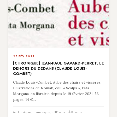
25 FÉV 2021
[CHRONIQUE] JEAN-PAUL GAVARD-PERRET, LE
DEHORS DU DEDANS (CLAUDE LOUIS-
COMBET)
Claude Louis-Combet, Aube des chairs et viscères,
Illustrations de Nomah, coll. « Scalps », Fata
Morgana, en librairie depuis le 19 février 2021, 56
pages, 14 €,...
in
chroniques
,
Livres reçus
,
UNE
— par rÃ©daction