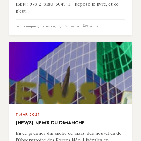
ISBN : 978-2-8180-5049-1. Reposé le livre, et ce
n’est...
in
chroniques
,
Livres reçus
,
UNE
— par rÃ©daction
7 MAR 2021
[NEWS] NEWS DU DIMANCHE
En ce premier dimanche de mars, des nouvelles de
l’Observatoire des Forces Néo-Libérales en