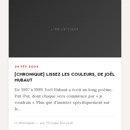
LIBR-CRITIQUE
24 FÉV 2004
[CHRONIQUE] LISSEZ LES COULEURS, DE JOËL
HUBAUT
De 1997 à 1999, Joël Hubaut a écrit un long poème,
Put-Put, dont chaque vers commence par « je
voudrais ». Plus que d’insister spécifiquement sur
le...
in
chroniques
— par Philippe Boisnard