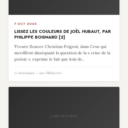
7 OCT 2005
LISSEZ LES COULEURS DE JOËL HUBAUT, PAR
PHILIPPE BOISNARD [2]
Trouée Sonore Christian Prigent, dans Ceux qui
merdRent disséquant la question de la « crise de la
poésie », exprime le fait que loin de...
in
chroniques
— par rÃ©daction
LIBR-CRITIQUE