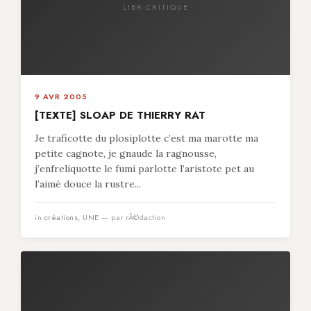
LIBR-CRITIQUE
9 AVR 2005
[TEXTE] SLOAP DE THIERRY RAT
Je traficotte du plosiplotte c’est ma marotte ma
petite cagnote, je gnaude la ragnousse,
j’enfreliquotte le fumi parlotte l’aristote pet au
l’aimé douce la rustre...
in
créations
,
UNE
— par rÃ©daction