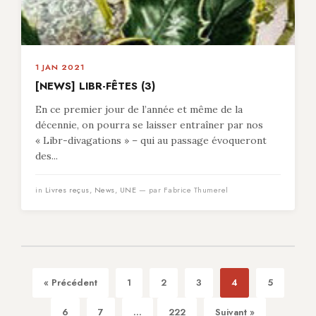
1 JAN 2021
[NEWS] LIBR-FÊTES (3)
En ce premier jour de l’année et même de la
décennie, on pourra se laisser entraîner par nos
« Libr-divagations » – qui au passage évoqueront
des...
in
Livres reçus
,
News
,
UNE
— par Fabrice Thumerel
« Précédent
1
2
3
4
5
6
7
...
222
Suivant »