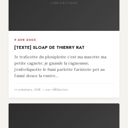
LIBR-CRITIQUE
9 AVR 2005
[TEXTE] SLOAP DE THIERRY RAT
Je traficotte du plosiplotte c’est ma marotte ma
petite cagnote, je gnaude la ragnousse,
j’enfreliquotte le fumi parlotte l’aristote pet au
l’aimé douce la rustre...
in
créations
,
UNE
— par rÃ©daction