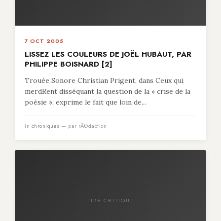
7 OCT 2005
LISSEZ LES COULEURS DE JOËL HUBAUT, PAR
PHILIPPE BOISNARD [2]
Trouée Sonore Christian Prigent, dans Ceux qui
merdRent disséquant la question de la « crise de la
poésie », exprime le fait que loin de...
in
chroniques
— par rÃ©daction
LIBR-CRITIQUE