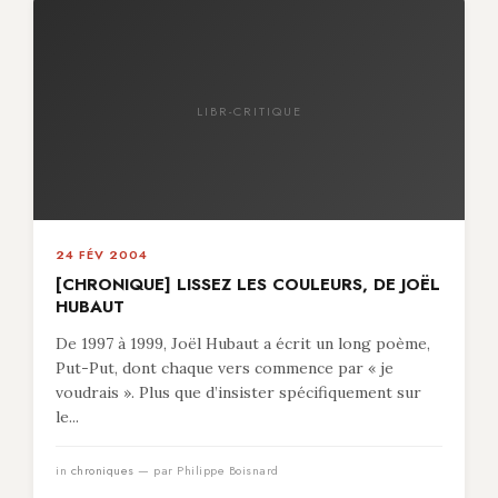
LIBR-CRITIQUE
24 FÉV 2004
[CHRONIQUE] LISSEZ LES COULEURS, DE JOËL
HUBAUT
De 1997 à 1999, Joël Hubaut a écrit un long poème,
Put-Put, dont chaque vers commence par « je
voudrais ». Plus que d’insister spécifiquement sur
le...
in
chroniques
— par Philippe Boisnard