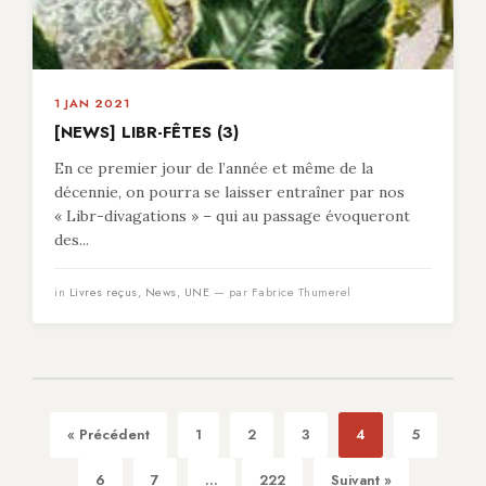
1 JAN 2021
[NEWS] LIBR-FÊTES (3)
En ce premier jour de l’année et même de la
décennie, on pourra se laisser entraîner par nos
« Libr-divagations » – qui au passage évoqueront
des...
in
Livres reçus
,
News
,
UNE
— par Fabrice Thumerel
« Précédent
1
2
3
4
5
6
7
...
222
Suivant »