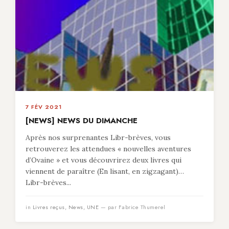
7 FÉV 2021
[NEWS] NEWS DU DIMANCHE
Après nos surprenantes Libr-brèves, vous
retrouverez les attendues « nouvelles aventures
d’Ovaine » et vous découvrirez deux livres qui
viennent de paraître (En lisant, en zigzagant)…
Libr-brèves...
in
Livres reçus
,
News
,
UNE
— par Fabrice Thumerel