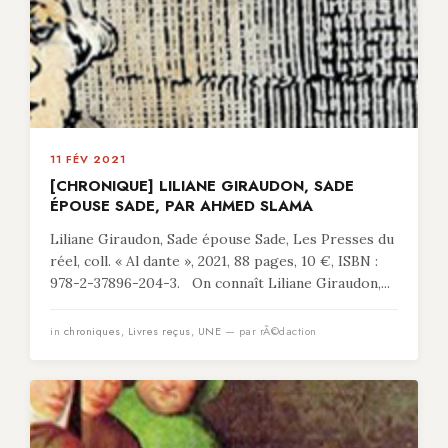
11 FÉV 2021
[CHRONIQUE] LILIANE GIRAUDON, SADE
ÉPOUSE SADE, PAR AHMED SLAMA
Liliane Giraudon, Sade épouse Sade, Les Presses du
réel, coll. « Al dante », 2021, 88 pages, 10 €, ISBN :
978-2-37896-204-3. On connaît Liliane Giraudon,...
in
chroniques
,
Livres reçus
,
UNE
— par rÃ©daction