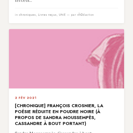
tercets...
in
chroniques
,
Livres reçus
,
UNE
— par rÃ©daction
2 FÉV 2021
[CHRONIQUE] FRANÇOIS CROSNIER, LA
POÉSIE RÉDUITE EN POUDRE NOIRE (À
PROPOS DE SANDRA MOUSSEMPÈS,
CASSANDRE À BOUT PORTANT)