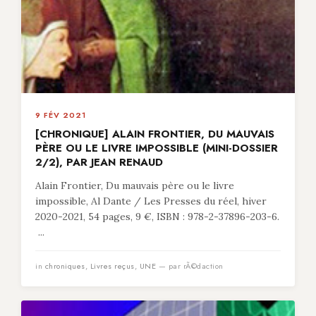
9 FÉV 2021
[CHRONIQUE] ALAIN FRONTIER, DU MAUVAIS
PÈRE OU LE LIVRE IMPOSSIBLE (MINI-DOSSIER
2/2), PAR JEAN RENAUD
Alain Frontier, Du mauvais père ou le livre
impossible, Al Dante / Les Presses du réel, hiver
2020-2021, 54 pages, 9 €, ISBN : 978-2-37896-203-6.
...
in
chroniques
,
Livres reçus
,
UNE
— par rÃ©daction