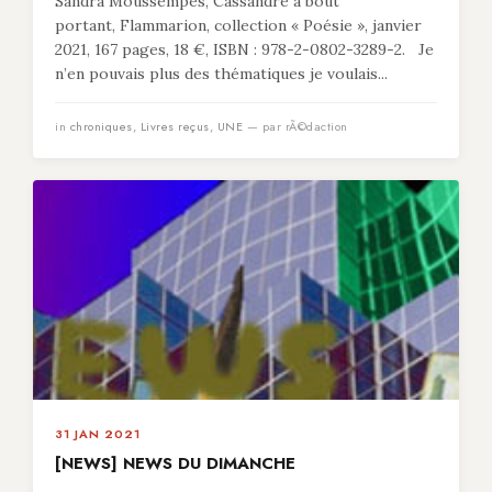
Sandra Moussempès, Cassandre à bout
portant, Flammarion, collection « Poésie », janvier
2021, 167 pages, 18 €, ISBN : 978-2-0802-3289-2. Je
n’en pouvais plus des thématiques je voulais...
in
chroniques
,
Livres reçus
,
UNE
— par rÃ©daction
31 JAN 2021
[NEWS] NEWS DU DIMANCHE