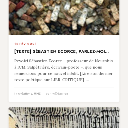
14 FÉV 2021
[TEXTE] SÉBASTIEN ECORCE, PARLEZ-MOI…
Revoici Sébastien Ecorce – professeur de Neurobio
à ICM, Salpètrière, écrivain-poète –, que nous
remercions pour ce nouvel inédit. [Lire son dernier
texte poétique sur LIBR-CRITIQUE] ...
in
créations
,
UNE
— par rÃ©daction