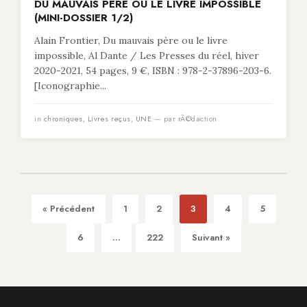
DU MAUVAIS PÈRE OU LE LIVRE IMPOSSIBLE
(MINI-DOSSIER 1/2)
Alain Frontier, Du mauvais père ou le livre
impossible, Al Dante / Les Presses du réel, hiver
2020-2021, 54 pages, 9 €, ISBN : 978-2-37896-203-6.
[Iconographie...
in
chroniques
,
Livres reçus
,
UNE
— par rÃ©daction
« Précédent
1
2
3
4
5
6
...
222
Suivant »