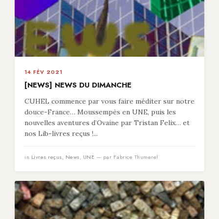
14 FÉV 2021
[NEWS] NEWS DU DIMANCHE
CUHEL commence par vous faire méditer sur notre
douce-France… Moussempès en UNE, puis les
nouvelles aventures d’Ovaine par Tristan Felix… et
nos Lib-livres reçus !...
in
Livres reçus
,
News
,
UNE
— par Fabrice Thumerel