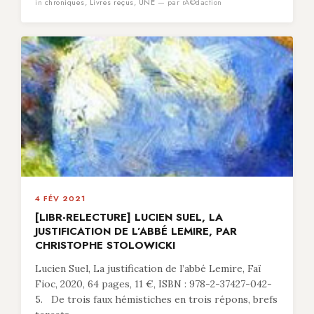
in
chroniques
,
Livres reçus
,
UNE
— par rÃ©daction
4 FÉV 2021
[LIBR-RELECTURE] LUCIEN SUEL, LA
JUSTIFICATION DE L’ABBÉ LEMIRE, PAR
CHRISTOPHE STOLOWICKI
Lucien Suel, La justification de l’abbé Lemire, Faï
Fioc, 2020, 64 pages, 11 €, ISBN : 978-2-37427-042-
5. De trois faux hémistiches en trois répons, brefs