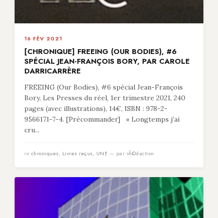
16 FÉV 2021
[CHRONIQUE] FREEING (OUR BODIES), #6
SPÉCIAL JEAN-FRANÇOIS BORY, PAR CAROLE
DARRICARRÈRE
FREEING (Our Bodies), #6 spécial Jean-François
Bory, Les Presses du réel, 1er trimestre 2021, 240
pages (avec illustrations), 14€, ISBN : 978-2-
9566171-7-4. [Précommander] « Longtemps j’ai
cru...
in
chroniques
,
Livres reçus
,
UNE
— par rÃ©daction