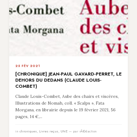
25 FÉV 2021
[CHRONIQUE] JEAN-PAUL GAVARD-PERRET, LE
DEHORS DU DEDANS (CLAUDE LOUIS-
COMBET)
Claude Louis-Combet, Aube des chairs et viscères,
Illustrations de Nomah, coll. « Scalps », Fata
Morgana, en librairie depuis le 19 février 2021, 56
pages, 14 €,...
in
chroniques
,
Livres reçus
,
UNE
— par rÃ©daction