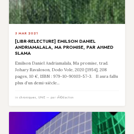
3 MAR 2021
[LIBR-RELECTURE] EMILSON DANIEL
ANDRIAMALALA, MA PROMISE, PAR AHMED
SLAMA
Emilson Daniel Andriamalala, Ma promise, trad.
Johary Ravaloson, Dodo Vole, 2020 [1954], 208
pages, 10 €, ISBN : 979-10-90103-57-3. Il aura fallu
plus d’un demi-siècle...
in
chroniques
,
UNE
— par rÃ©daction