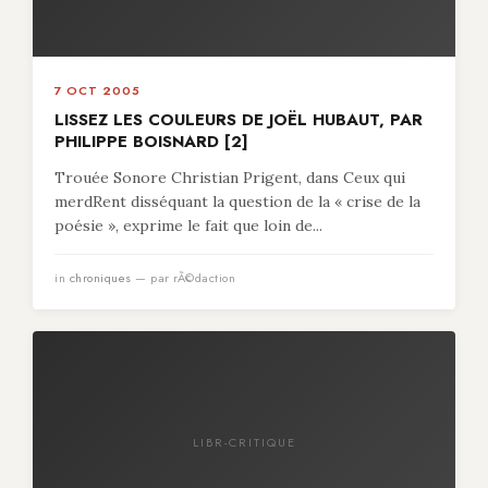
7 OCT 2005
LISSEZ LES COULEURS DE JOËL HUBAUT, PAR
PHILIPPE BOISNARD [2]
Trouée Sonore Christian Prigent, dans Ceux qui
merdRent disséquant la question de la « crise de la
poésie », exprime le fait que loin de...
in
chroniques
— par rÃ©daction
LIBR-CRITIQUE