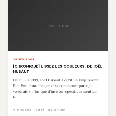
LIBR-CRITIQUE
24 FÉV 2004
[CHRONIQUE] LISSEZ LES COULEURS, DE JOËL
HUBAUT
De 1997 à 1999, Joël Hubaut a écrit un long poème,
Put-Put, dont chaque vers commence par « je
voudrais ». Plus que d’insister spécifiquement sur
le...
in
chroniques
— par Philippe Boisnard