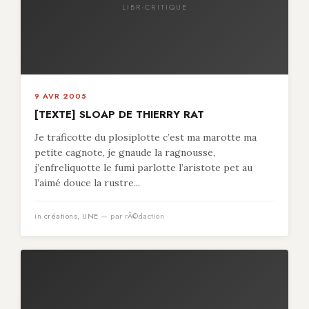
LIBR-CRITIQUE
9 AVR 2005
[TEXTE] SLOAP DE THIERRY RAT
Je traficotte du plosiplotte c’est ma marotte ma
petite cagnote, je gnaude la ragnousse,
j’enfreliquotte le fumi parlotte l’aristote pet au
l’aimé douce la rustre...
in
créations
,
UNE
— par rÃ©daction