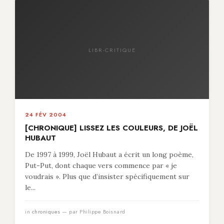
LIBR-CRITIQUE
24 FÉV 2004
[CHRONIQUE] LISSEZ LES COULEURS, DE JOËL
HUBAUT
De 1997 à 1999, Joël Hubaut a écrit un long poème,
Put-Put, dont chaque vers commence par « je
voudrais ». Plus que d’insister spécifiquement sur
le...
in
chroniques
— par Philippe Boisnard