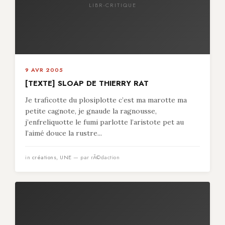
LIBR-CRITIQUE
9 AVR 2005
[TEXTE] SLOAP DE THIERRY RAT
Je traficotte du plosiplotte c’est ma marotte ma
petite cagnote, je gnaude la ragnousse,
j’enfreliquotte le fumi parlotte l’aristote pet au
l’aimé douce la rustre...
in
créations
,
UNE
— par rÃ©daction