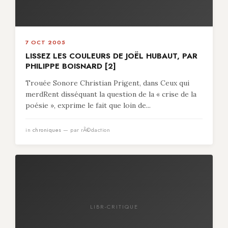
7 OCT 2005
LISSEZ LES COULEURS DE JOËL HUBAUT, PAR
PHILIPPE BOISNARD [2]
Trouée Sonore Christian Prigent, dans Ceux qui
merdRent disséquant la question de la « crise de la
poésie », exprime le fait que loin de...
in
chroniques
— par rÃ©daction
LIBR-CRITIQUE