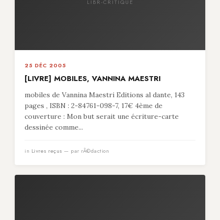
LIBR-CRITIQUE
25 DÉC 2005
[LIVRE] MOBILES, VANNINA MAESTRI
mobiles de Vannina Maestri Editions al dante, 143
pages , ISBN : 2-84761-098-7, 17€ 4ème de
couverture : Mon but serait une écriture-carte
dessinée comme...
in
Livres reçus
— par rÃ©daction