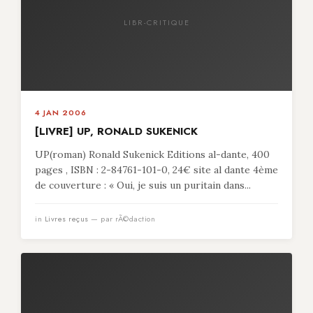
LIBR-CRITIQUE
4 JAN 2006
[LIVRE] UP, RONALD SUKENICK
UP(roman) Ronald Sukenick Editions al-dante, 400
pages , ISBN : 2-84761-101-0, 24€ site al dante 4ème
de couverture : « Oui, je suis un puritain dans...
in
Livres reçus
— par rÃ©daction