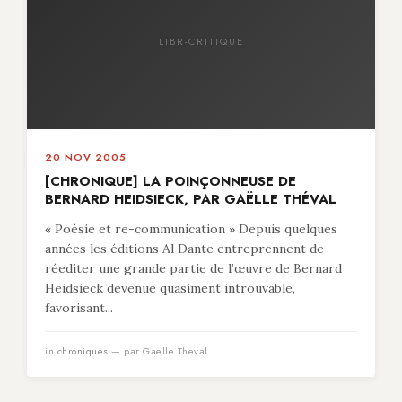
LIBR-CRITIQUE
20 NOV 2005
[CHRONIQUE] LA POINÇONNEUSE DE
BERNARD HEIDSIECK, PAR GAËLLE THÉVAL
« Poésie et re-communication » Depuis quelques
années les éditions Al Dante entreprennent de
réediter une grande partie de l’œuvre de Bernard
Heidsieck devenue quasiment introuvable,
favorisant...
in
chroniques
— par Gaelle Theval