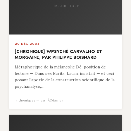
LIBR-CRITIQUE
20 DÉC 2005
[CHRONIQUE] WPSYCHÉ CARVALHO ET
MORGAINE, PAR PHILIPPE BOISNARD
Métaphorique de la mélancolie Dé-position de
lecture — Dans ses Ecrits, Lacan, insistait — et ceci
posant l’aporie de la construction scientifique de la
psychanalyse,...
in
chroniques
— par rÃ©daction