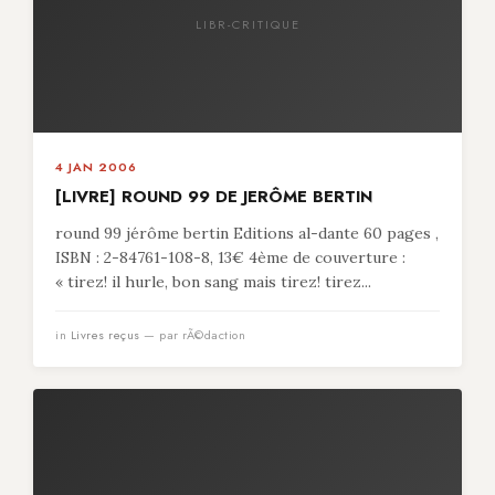
LIBR-CRITIQUE
4 JAN 2006
[LIVRE] ROUND 99 DE JERÔME BERTIN
round 99 jérôme bertin Editions al-dante 60 pages ,
ISBN : 2-84761-108-8, 13€ 4ème de couverture :
« tirez! il hurle, bon sang mais tirez! tirez...
in
Livres reçus
— par rÃ©daction