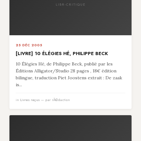
LIBR-CRITIQUE
25 DÉC 2005
[LIVRE] 10 ÉLÉGIES HÉ, PHILIPPE BECK
10 Élégies Hé, de Philippe Beck, publié par les
Éditions Alligator/Studio 28 pages , 18€ édition
bilingue, traduction Piet Joostens extrait : De zaak
is...
in
Livres reçus
— par rÃ©daction