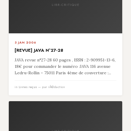
LIBR-CRITIQUE
3 JAN 2006
[REVUE] JAVA N°27-28
JAVA revue n°27-28 60 pages , ISSN : 2-909951-13-6,
18€ pour commander le numéro :JAVA 116 avenue
Ledru-Rollin – 75011 Paris 4ème de couverture :...
in
Livres reçus
— par rÃ©daction
LIBR-CRITIQUE