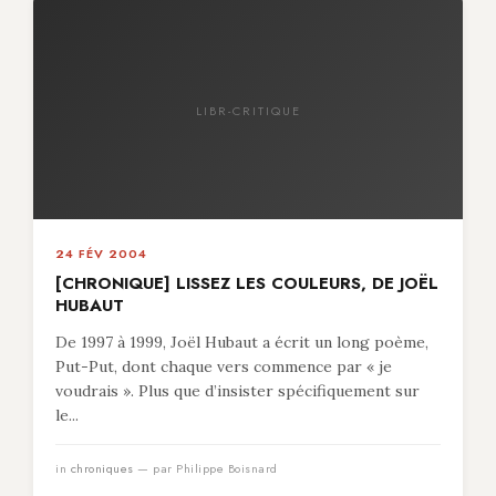
LIBR-CRITIQUE
24 FÉV 2004
[CHRONIQUE] LISSEZ LES COULEURS, DE JOËL
HUBAUT
De 1997 à 1999, Joël Hubaut a écrit un long poème,
Put-Put, dont chaque vers commence par « je
voudrais ». Plus que d’insister spécifiquement sur
le...
in
chroniques
— par Philippe Boisnard