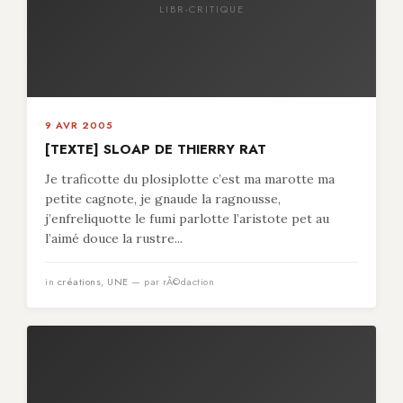
LIBR-CRITIQUE
9 AVR 2005
[TEXTE] SLOAP DE THIERRY RAT
Je traficotte du plosiplotte c’est ma marotte ma
petite cagnote, je gnaude la ragnousse,
j’enfreliquotte le fumi parlotte l’aristote pet au
l’aimé douce la rustre...
in
créations
,
UNE
— par rÃ©daction