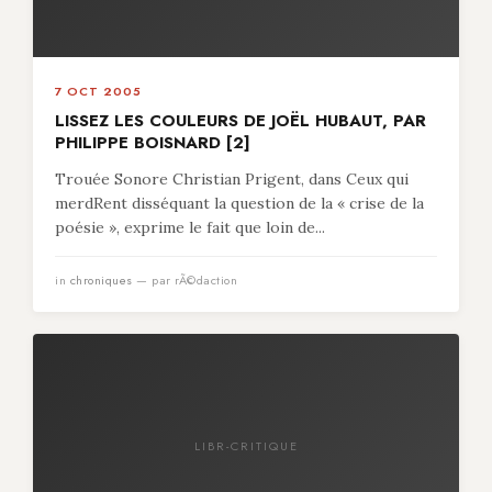
7 OCT 2005
LISSEZ LES COULEURS DE JOËL HUBAUT, PAR
PHILIPPE BOISNARD [2]
Trouée Sonore Christian Prigent, dans Ceux qui
merdRent disséquant la question de la « crise de la
poésie », exprime le fait que loin de...
in
chroniques
— par rÃ©daction
LIBR-CRITIQUE