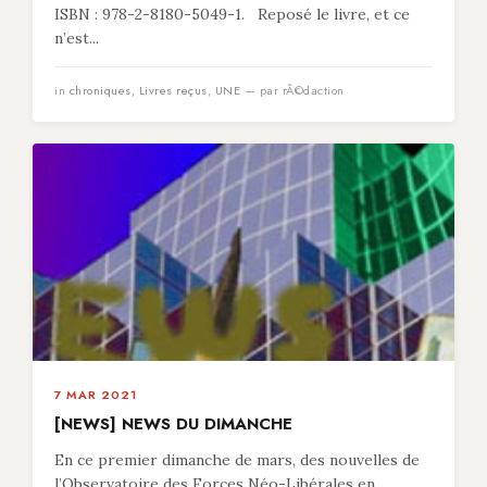
ISBN : 978-2-8180-5049-1. Reposé le livre, et ce
n’est...
in
chroniques
,
Livres reçus
,
UNE
— par rÃ©daction
7 MAR 2021
[NEWS] NEWS DU DIMANCHE
En ce premier dimanche de mars, des nouvelles de
l’Observatoire des Forces Néo-Libérales en