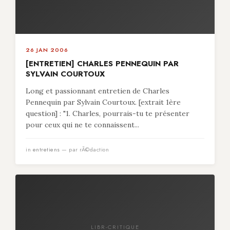
26 JAN 2006
[ENTRETIEN] CHARLES PENNEQUIN PAR
SYLVAIN COURTOUX
Long et passionnant entretien de Charles
Pennequin par Sylvain Courtoux. [extrait 1ère
question] : "1. Charles, pourrais-tu te présenter
pour ceux qui ne te connaissent...
in
entretiens
— par rÃ©daction
LIBR-CRITIQUE