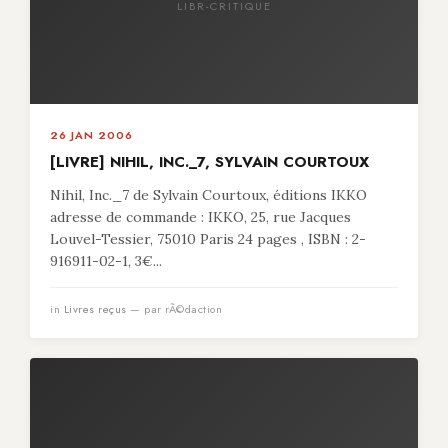
LIBR-CRITIQUE
26 JAN 2006
[LIVRE] NIHIL, INC._7, SYLVAIN COURTOUX
Nihil, Inc._7 de Sylvain Courtoux, éditions IKKO
adresse de commande : IKKO, 25, rue Jacques
Louvel-Tessier, 75010 Paris 24 pages , ISBN : 2-
916911-02-1, 3€...
in
Livres reçus
— par rÃ©daction