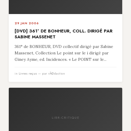
29 JAN 2006
[DVD] 361° DE BONHEUR, COLL. DIRIGÉ PAR
SABINE MASSENET
361° de BONHEUR, DVD collectif dirigé par Sabine
Massenet, Collection Le point sur le i dirigé par
Giney Ayme, ed. Incidences. « Le POINT sur le...
in
Livres reçus
— par rÃ©daction
LIBR-CRITIQUE