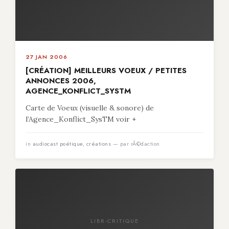
27 JAN 2006
[CRÉATION] MEILLEURS VOEUX / PETITES
ANNONCES 2006,
AGENCE_KONFLICT_SYSTM
Carte de Voeux (visuelle & sonore) de
l’Agence_Konflict_SysTM voir +
in
audiocast poétique
,
créations
— par rÃ©daction
LIBR-CRITIQUE