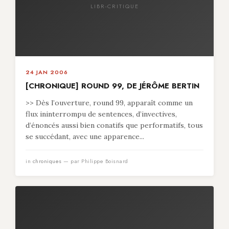
LIBR-CRITIQUE
24 JAN 2006
[CHRONIQUE] ROUND 99, DE JÉRÔME BERTIN
>> Dès l’ouverture, round 99, apparaît comme un
flux ininterrompu de sentences, d’invectives,
d’énoncés aussi bien conatifs que performatifs, tous
se succédant, avec une apparence...
in
chroniques
— par Philippe Boisnard