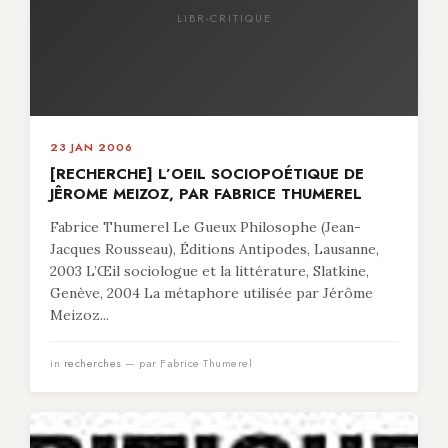
LIBR-CRITIQUE
23 JAN 2006
[RECHERCHE] L’OEIL SOCIOPOÉTIQUE DE
JÊROME MEIZOZ, PAR FABRICE THUMEREL
Fabrice Thumerel Le Gueux Philosophe (Jean-
Jacques Rousseau), Éditions Antipodes, Lausanne,
2003 L’Œil sociologue et la littérature, Slatkine,
Genève, 2004 La métaphore utilisée par Jérôme
Meizoz...
in
recherches
— par Fabrice Thumerel