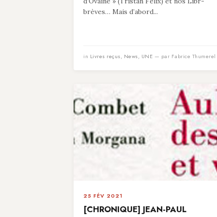
d’Ovaine » (Tristan Felix) et nos Libr-
brèves… Mais d’abord...
in
Livres reçus
,
News
,
UNE
— par Fabrice Thumerel
25 FÉV 2021
[CHRONIQUE] JEAN-PAUL