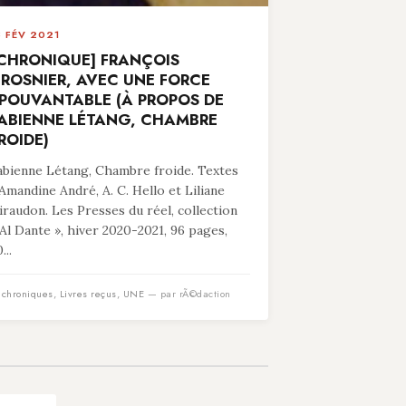
8 FÉV 2021
CHRONIQUE] FRANÇOIS
ROSNIER, AVEC UNE FORCE
POUVANTABLE (À PROPOS DE
ABIENNE LÉTANG, CHAMBRE
ROIDE)
abienne Létang, Chambre froide. Textes
’Amandine André, A. C. Hello et Liliane
iraudon. Les Presses du réel, collection
 Al Dante », hiver 2020-2021, 96 pages,
...
n
chroniques
,
Livres reçus
,
UNE
— par rÃ©daction