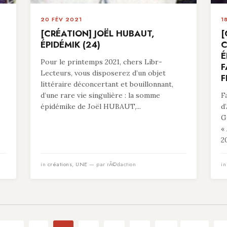
20 FÉV 2021
1
[CRÉATION] JOËL HUBAUT,
[
ÉPIDÉMIK (24)
C
É
Pour le printemps 2021, chers Libr-
F
Lecteurs, vous disposerez d’un objet
F
littéraire déconcertant et bouillonnant,
d’une rare vie singulière : la somme
F
épidémike de Joël HUBAUT,...
d
G
«
20
in
créations
,
UNE
— par rÃ©daction
i