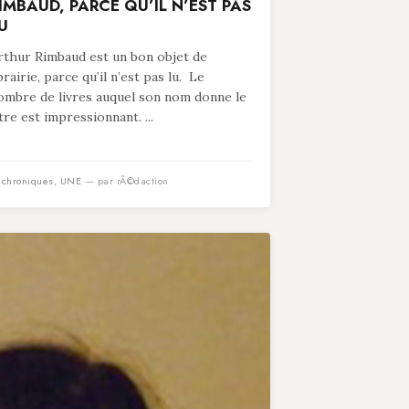
IMBAUD, PARCE QU’IL N’EST PAS
U
rthur Rimbaud est un bon objet de
ibrairie, parce qu’il n’est pas lu. Le
ombre de livres auquel son nom donne le
itre est impressionnant. ...
n
chroniques
,
UNE
— par rÃ©daction