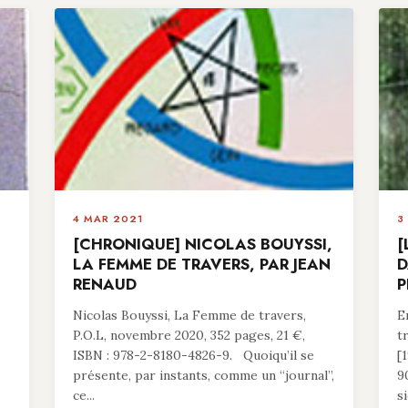
4 MAR 2021
3
[CHRONIQUE] NICOLAS BOUYSSI,
[
LA FEMME DE TRAVERS, PAR JEAN
D
RENAUD
P
Nicolas Bouyssi, La Femme de travers,
E
P.O.L, novembre 2020, 352 pages, 21 €,
t
ISBN : 978-2-8180-4826-9. Quoiqu’il se
[
présente, par instants, comme un “journal”,
9
ce...
si