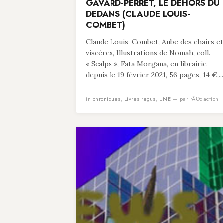
GAVARD-PERRET, LE DEHORS DU
DEDANS (CLAUDE LOUIS-
COMBET)
Claude Louis-Combet, Aube des chairs et
viscères, Illustrations de Nomah, coll.
« Scalps », Fata Morgana, en librairie
depuis le 19 février 2021, 56 pages, 14 €,...
in
chroniques
,
Livres reçus
,
UNE
— par rÃ©daction