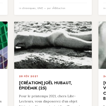
in
chroniques
,
UNE
— par rÃ©daction
i
28 FÉV 2021
2
[CRÉATION] JOËL HUBAUT,
[
ÉPIDÉMIK (25)
V
C
Pour le printemps 2021, chers Libr-
B
es
Lecteurs, vous disposerez d’un objet