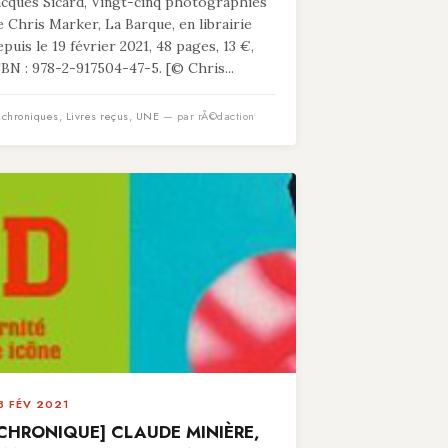
acques Sicard, Vingt-cinq photographies
e Chris Marker, La Barque, en librairie
epuis le 19 février 2021, 48 pages, 13 €,
SBN : 978-2-917504-47-5. [© Chris...
n
chroniques
,
Livres reçus
,
UNE
— par rÃ©daction
3 FÉV 2021
CHRONIQUE] CLAUDE MINIÈRE,