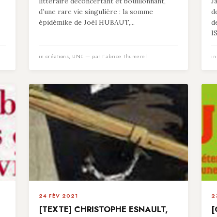
littéraire déconcertant et bouillonnant,
J
d’une rare vie singulière : la somme
d
épidémike de Joël HUBAUT,...
d
I
in
créations
,
UNE
— par Fabrice Thumerel
i
24 FÉV 2021
2
[TEXTE] CHRISTOPHE ESNAULT,
[