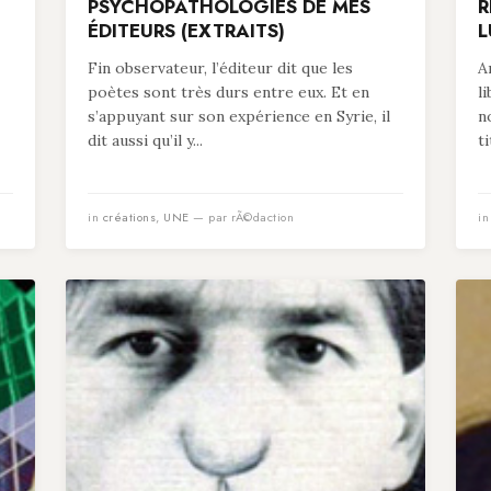
PSYCHOPATHOLOGIES DE MES
R
ÉDITEURS (EXTRAITS)
L
Fin observateur, l’éditeur dit que les
A
poètes sont très durs entre eux. Et en
l
s’appuyant sur son expérience en Syrie, il
n
dit aussi qu’il y...
t
in
créations
,
UNE
— par rÃ©daction
i