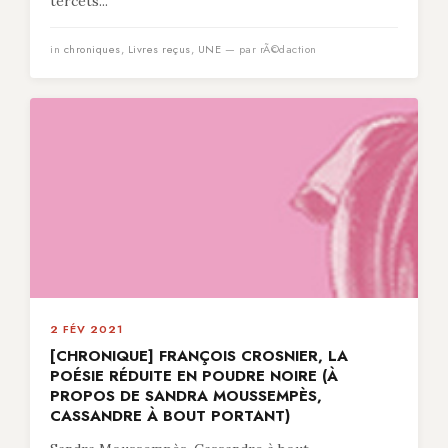
tercets...
in
chroniques
,
Livres reçus
,
UNE
— par rÃ©daction
2 FÉV 2021
[CHRONIQUE] FRANÇOIS CROSNIER, LA
POÉSIE RÉDUITE EN POUDRE NOIRE (À
PROPOS DE SANDRA MOUSSEMPÈS,
CASSANDRE À BOUT PORTANT)