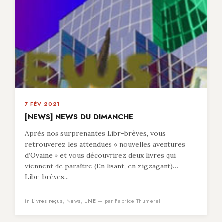
7 FÉV 2021
[NEWS] NEWS DU DIMANCHE
Après nos surprenantes Libr-brèves, vous
retrouverez les attendues « nouvelles aventures
d’Ovaine » et vous découvrirez deux livres qui
viennent de paraître (En lisant, en zigzagant)…
Libr-brèves...
in
Livres reçus
,
News
,
UNE
— par Fabrice Thumerel