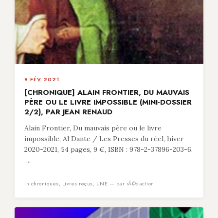
9 FÉV 2021
[CHRONIQUE] ALAIN FRONTIER, DU MAUVAIS
PÈRE OU LE LIVRE IMPOSSIBLE (MINI-DOSSIER
2/2), PAR JEAN RENAUD
Alain Frontier, Du mauvais père ou le livre
impossible, Al Dante / Les Presses du réel, hiver
2020-2021, 54 pages, 9 €, ISBN : 978-2-37896-203-6.
...
in
chroniques
,
Livres reçus
,
UNE
— par rÃ©daction