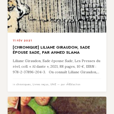
11 FÉV 2021
[CHRONIQUE] LILIANE GIRAUDON, SADE
ÉPOUSE SADE, PAR AHMED SLAMA
Liliane Giraudon, Sade épouse Sade, Les Presses du
réel, coll. « Al dante », 2021, 88 pages, 10 €, ISBN :
978-2-37896-204-3. On connaît Liliane Giraudon,...
in
chroniques
,
Livres reçus
,
UNE
— par rÃ©daction