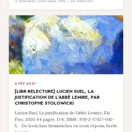
in
chroniques
,
Livres reçus
,
UNE
— par rÃ©daction
4 FÉV 2021
[LIBR-RELECTURE] LUCIEN SUEL, LA
JUSTIFICATION DE L’ABBÉ LEMIRE, PAR
CHRISTOPHE STOLOWICKI
Lucien Suel, La justification de l’abbé Lemire, Faï
Fioc, 2020, 64 pages, 11 €, ISBN : 978-2-37427-042-
5. De trois faux hémistiches en trois répons, brefs