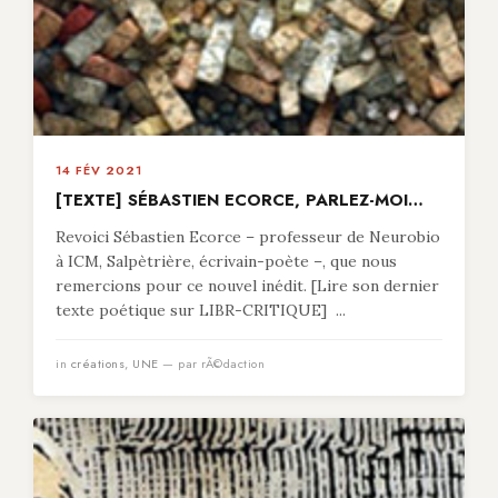
14 FÉV 2021
[TEXTE] SÉBASTIEN ECORCE, PARLEZ-MOI…
Revoici Sébastien Ecorce – professeur de Neurobio
à ICM, Salpètrière, écrivain-poète –, que nous
remercions pour ce nouvel inédit. [Lire son dernier
texte poétique sur LIBR-CRITIQUE] ...
in
créations
,
UNE
— par rÃ©daction