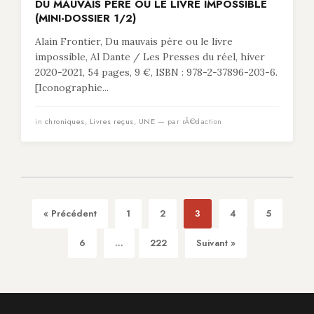
DU MAUVAIS PÈRE OU LE LIVRE IMPOSSIBLE
(MINI-DOSSIER 1/2)
Alain Frontier, Du mauvais père ou le livre
impossible, Al Dante / Les Presses du réel, hiver
2020-2021, 54 pages, 9 €, ISBN : 978-2-37896-203-6.
[Iconographie...
in
chroniques
,
Livres reçus
,
UNE
— par rÃ©daction
« Précédent
1
2
3
4
5
6
...
222
Suivant »