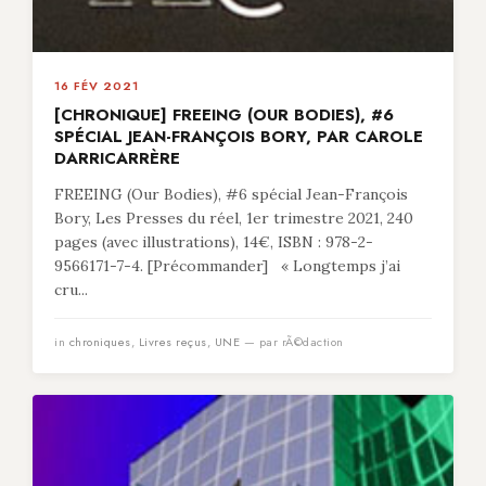
16 FÉV 2021
[CHRONIQUE] FREEING (OUR BODIES), #6
SPÉCIAL JEAN-FRANÇOIS BORY, PAR CAROLE
DARRICARRÈRE
FREEING (Our Bodies), #6 spécial Jean-François
Bory, Les Presses du réel, 1er trimestre 2021, 240
pages (avec illustrations), 14€, ISBN : 978-2-
9566171-7-4. [Précommander] « Longtemps j’ai
cru...
in
chroniques
,
Livres reçus
,
UNE
— par rÃ©daction