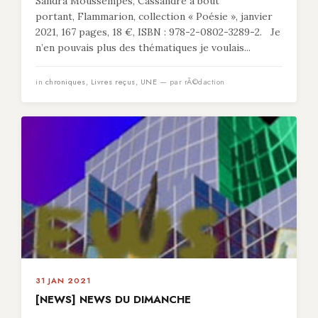
Sandra Moussempès, Cassandre à bout
portant, Flammarion, collection « Poésie », janvier
2021, 167 pages, 18 €, ISBN : 978-2-0802-3289-2. Je
n’en pouvais plus des thématiques je voulais...
in
chroniques
,
Livres reçus
,
UNE
— par rÃ©daction
31 JAN 2021
[NEWS] NEWS DU DIMANCHE