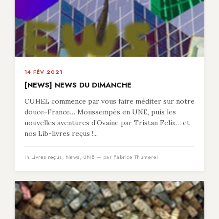
14 FÉV 2021
[NEWS] NEWS DU DIMANCHE
CUHEL commence par vous faire méditer sur notre
douce-France… Moussempès en UNE, puis les
nouvelles aventures d’Ovaine par Tristan Felix… et
nos Lib-livres reçus !...
in
Livres reçus
,
News
,
UNE
— par Fabrice Thumerel