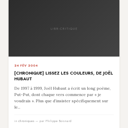
LIBR-CRITIQUE
24 FÉV 2004
[CHRONIQUE] LISSEZ LES COULEURS, DE JOËL
HUBAUT
De 1997 à 1999, Joël Hubaut a écrit un long poème,
Put-Put, dont chaque vers commence par « je
voudrais ». Plus que d’insister spécifiquement sur
le...
in
chroniques
— par Philippe Boisnard