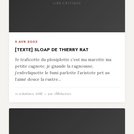
LIBR-CRITIQUE
9 AVR 2005
[TEXTE] SLOAP DE THIERRY RAT
Je traficotte du plosiplotte c’est ma marotte ma
petite cagnote, je gnaude la ragnousse,
j’enfreliquotte le fumi parlotte l’aristote pet au
l’aimé douce la rustre...
in
créations
,
UNE
— par rÃ©daction