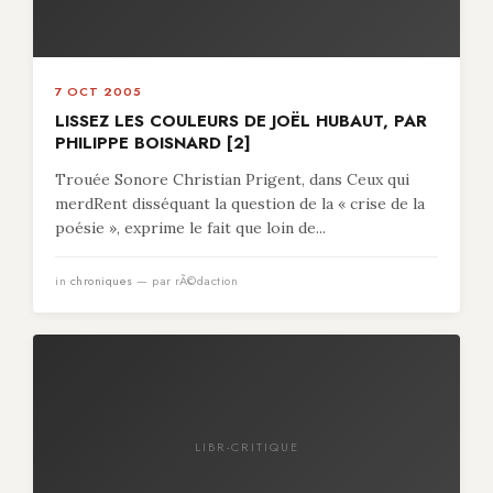
7 OCT 2005
LISSEZ LES COULEURS DE JOËL HUBAUT, PAR
PHILIPPE BOISNARD [2]
Trouée Sonore Christian Prigent, dans Ceux qui
merdRent disséquant la question de la « crise de la
poésie », exprime le fait que loin de...
in
chroniques
— par rÃ©daction
LIBR-CRITIQUE