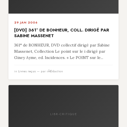
29 JAN 2006
[DVD] 361° DE BONHEUR, COLL. DIRIGÉ PAR
SABINE MASSENET
361° de BONHEUR, DVD collectif dirigé par Sabine
Massenet, Collection Le point sur le i dirigé par
Giney Ayme, ed. Incidences. « Le POINT sur le...
in
Livres reçus
— par rÃ©daction
LIBR-CRITIQUE