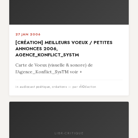
27 JAN 2006
[CRÉATION] MEILLEURS VOEUX / PETITES
ANNONCES 2006,
AGENCE_KONFLICT_SYSTM
Carte de Voeux (visuelle & sonore) de
l’Agence_Konflict_SysTM voir +
in
audiocast poétique
,
créations
— par rÃ©daction
LIBR-CRITIQUE