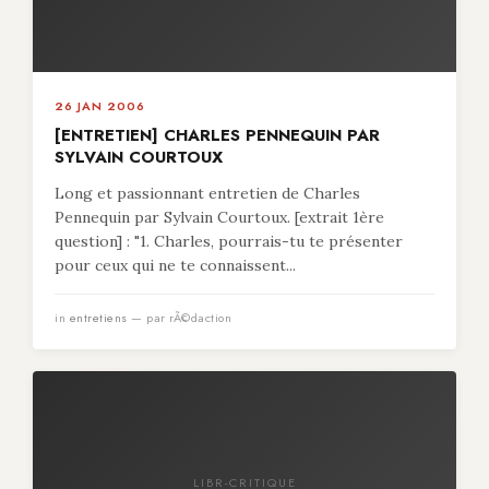
26 JAN 2006
[ENTRETIEN] CHARLES PENNEQUIN PAR
SYLVAIN COURTOUX
Long et passionnant entretien de Charles
Pennequin par Sylvain Courtoux. [extrait 1ère
question] : "1. Charles, pourrais-tu te présenter
pour ceux qui ne te connaissent...
in
entretiens
— par rÃ©daction
LIBR-CRITIQUE