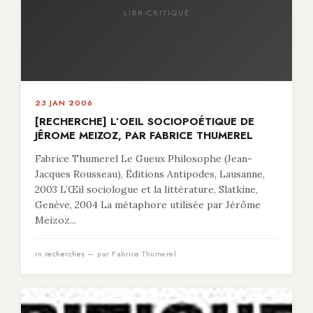
LIBR-CRITIQUE
23 JAN 2006
[RECHERCHE] L’OEIL SOCIOPOÉTIQUE DE
JÊROME MEIZOZ, PAR FABRICE THUMEREL
Fabrice Thumerel Le Gueux Philosophe (Jean-
Jacques Rousseau), Éditions Antipodes, Lausanne,
2003 L’Œil sociologue et la littérature, Slatkine,
Genève, 2004 La métaphore utilisée par Jérôme
Meizoz...
in
recherches
— par Fabrice Thumerel