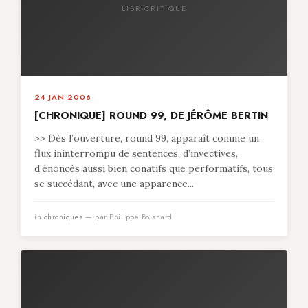
LIBR-CRITIQUE
24 JAN 2006
[CHRONIQUE] ROUND 99, DE JÉRÔME BERTIN
>> Dès l’ouverture, round 99, apparaît comme un
flux ininterrompu de sentences, d’invectives,
d’énoncés aussi bien conatifs que performatifs, tous
se succédant, avec une apparence...
in
chroniques
— par Philippe Boisnard