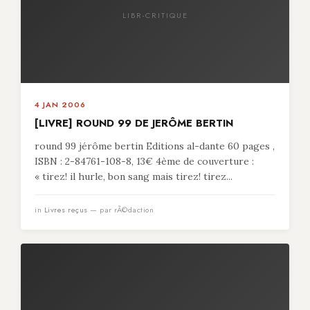
LIBR-CRITIQUE
4 JAN 2006
[LIVRE] ROUND 99 DE JERÔME BERTIN
round 99 jérôme bertin Editions al-dante 60 pages ,
ISBN : 2-84761-108-8, 13€ 4ème de couverture :
« tirez! il hurle, bon sang mais tirez! tirez...
in
Livres reçus
— par rÃ©daction