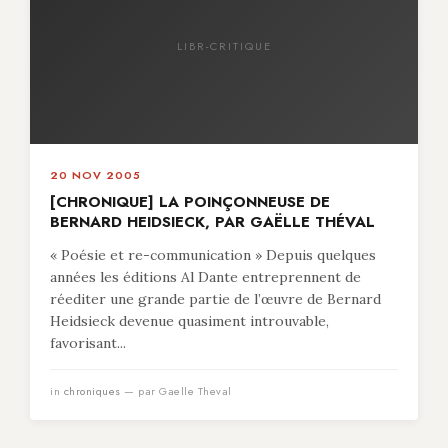
LIBR-CRITIQUE
20 NOV 2005
[CHRONIQUE] LA POINÇONNEUSE DE
BERNARD HEIDSIECK, PAR GAËLLE THÉVAL
« Poésie et re-communication » Depuis quelques
années les éditions Al Dante entreprennent de
réediter une grande partie de l’œuvre de Bernard
Heidsieck devenue quasiment introuvable,
favorisant...
in
chroniques
— par Gaelle Theval