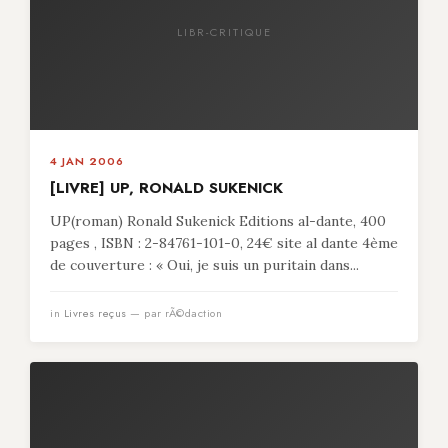
LIBR-CRITIQUE
4 JAN 2006
[LIVRE] UP, RONALD SUKENICK
UP(roman) Ronald Sukenick Editions al-dante, 400
pages , ISBN : 2-84761-101-0, 24€ site al dante 4ème
de couverture : « Oui, je suis un puritain dans...
in
Livres reçus
— par rÃ©daction