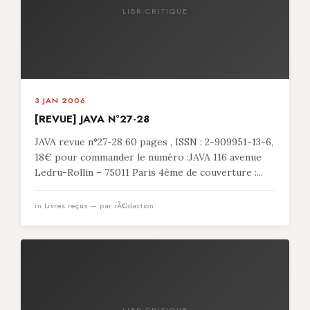
LIBR-CRITIQUE
3 JAN 2006
[REVUE] JAVA N°27-28
JAVA revue n°27-28 60 pages , ISSN : 2-909951-13-6,
18€ pour commander le numéro :JAVA 116 avenue
Ledru-Rollin – 75011 Paris 4ème de couverture :...
in
Livres reçus
— par rÃ©daction
LIBR-CRITIQUE