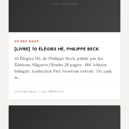
LIBR-CRITIQUE
25 DÉC 2005
[LIVRE] 10 ÉLÉGIES HÉ, PHILIPPE BECK
10 Élégies Hé, de Philippe Beck, publié par les
Éditions Alligator/Studio 28 pages , 18€ édition
bilingue, traduction Piet Joostens extrait : De zaak
is...
in
Livres reçus
— par rÃ©daction