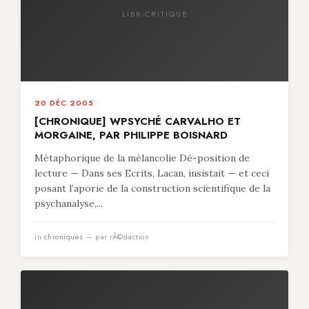
LIBR-CRITIQUE
20 DÉC 2005
[CHRONIQUE] WPSYCHÉ CARVALHO ET
MORGAINE, PAR PHILIPPE BOISNARD
Métaphorique de la mélancolie Dé-position de
lecture — Dans ses Ecrits, Lacan, insistait — et ceci
posant l’aporie de la construction scientifique de la
psychanalyse,...
in
chroniques
— par rÃ©daction