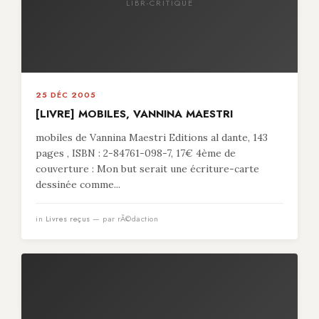
LIBR-CRITIQUE
25 DÉC 2005
[LIVRE] MOBILES, VANNINA MAESTRI
mobiles de Vannina Maestri Editions al dante, 143
pages , ISBN : 2-84761-098-7, 17€ 4ème de
couverture : Mon but serait une écriture-carte
dessinée comme...
in
Livres reçus
— par rÃ©daction