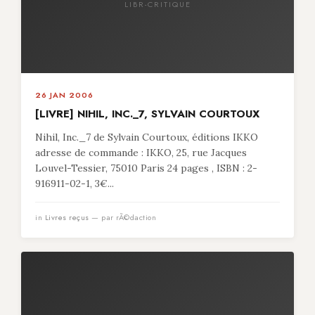
LIBR-CRITIQUE
26 JAN 2006
[LIVRE] NIHIL, INC._7, SYLVAIN COURTOUX
Nihil, Inc._7 de Sylvain Courtoux, éditions IKKO
adresse de commande : IKKO, 25, rue Jacques
Louvel-Tessier, 75010 Paris 24 pages , ISBN : 2-
916911-02-1, 3€...
in
Livres reçus
— par rÃ©daction