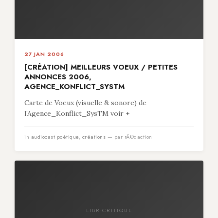
27 JAN 2006
[CRÉATION] MEILLEURS VOEUX / PETITES
ANNONCES 2006,
AGENCE_KONFLICT_SYSTM
Carte de Voeux (visuelle & sonore) de
l’Agence_Konflict_SysTM voir +
in
audiocast poétique
,
créations
— par rÃ©daction
LIBR-CRITIQUE