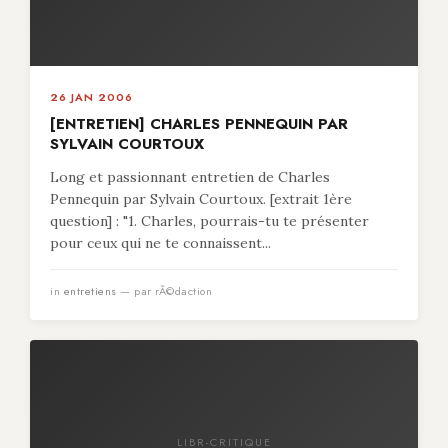
26 JAN 2006
[ENTRETIEN] CHARLES PENNEQUIN PAR
SYLVAIN COURTOUX
Long et passionnant entretien de Charles
Pennequin par Sylvain Courtoux. [extrait 1ère
question] : "1. Charles, pourrais-tu te présenter
pour ceux qui ne te connaissent...
in
entretiens
— par rÃ©daction
LIBR-CRITIQUE