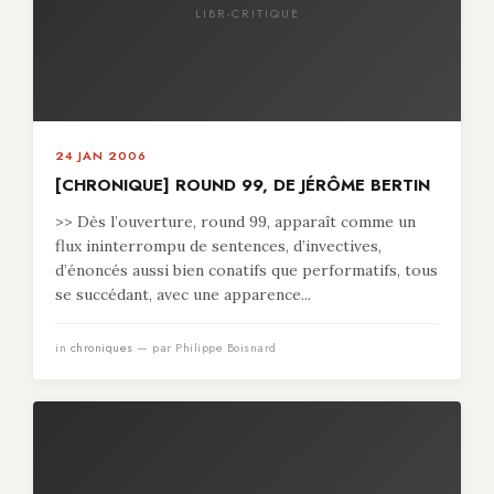
LIBR-CRITIQUE
24 JAN 2006
[CHRONIQUE] ROUND 99, DE JÉRÔME BERTIN
>> Dès l’ouverture, round 99, apparaît comme un
flux ininterrompu de sentences, d’invectives,
d’énoncés aussi bien conatifs que performatifs, tous
se succédant, avec une apparence...
in
chroniques
— par Philippe Boisnard