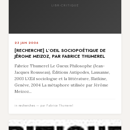
LIBR-CRITIQUE
23 JAN 2006
[RECHERCHE] L’OEIL SOCIOPOÉTIQUE DE
JÊROME MEIZOZ, PAR FABRICE THUMEREL
Fabrice Thumerel Le Gueux Philosophe (Jean-
Jacques Rousseau), Éditions Antipodes, Lausanne,
2003 L’Œil sociologue et la littérature, Slatkine,
Genève, 2004 La métaphore utilisée par Jérôme
Meizoz...
in
recherches
— par Fabrice Thumerel