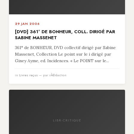
29 JAN 2006
[DVD] 361° DE BONHEUR, COLL. DIRIGÉ PAR
SABINE MASSENET
361° de BONHEUR, DVD collectif dirigé par Sabine
Massenet, Collection Le point sur le i dirigé par
Giney Ayme, ed. Incidences. « Le POINT sur le...
in
Livres reçus
— par rÃ©daction
LIBR-CRITIQUE