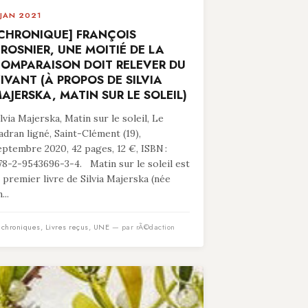
 JAN 2021
CHRONIQUE] FRANÇOIS
ROSNIER, UNE MOITIÉ DE LA
OMPARAISON DOIT RELEVER DU
IVANT (À PROPOS DE SILVIA
AJERSKA, MATIN SUR LE SOLEIL)
ilvia Majerska, Matin sur le soleil, Le
adran ligné, Saint-Clément (19),
eptembre 2020, 42 pages, 12 €, ISBN :
78-2-9543696-3-4. Matin sur le soleil est
e premier livre de Silvia Majerska (née
...
n
chroniques
,
Livres reçus
,
UNE
— par rÃ©daction