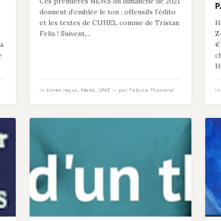
Ces premières NEWS du dimanche de 2021
P
donnent d’emblée le ton : offensifs l’édito
et les textes de CUHEL comme de Tristan
He
Felix ! Suivent,...
Z
 a
€
e
c
He
in
Livres reçus
,
News
,
UNE
— par Fabrice Thumerel
i