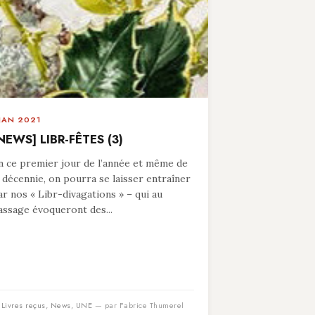
 JAN 2021
NEWS] LIBR-FÊTES (3)
n ce premier jour de l’année et même de
a décennie, on pourra se laisser entraîner
ar nos « Libr-divagations » – qui au
assage évoqueront des...
n
Livres reçus
,
News
,
UNE
— par Fabrice Thumerel