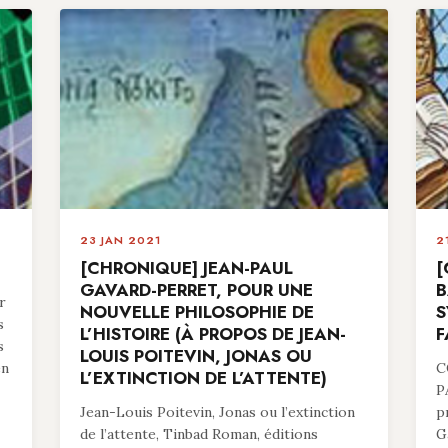
23 JAN 2021
2
[CHRONIQUE] JEAN-PAUL
[
GAVARD-PERRET, POUR UNE
B
r
NOUVELLE PHILOSOPHIE DE
S
s
L’HISTOIRE (À PROPOS DE JEAN-
F
s
LOUIS POITEVIN, JONAS OU
en
C
L’EXTINCTION DE L’ATTENTE)
P
Jean-Louis Poitevin, Jonas ou l’extinction
p
de l’attente, Tinbad Roman, éditions
G