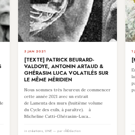
3 JAN 2021
1
[TEXTE] PATRICK BEURARD-
[
S
VALDOYE, ANTONIN ARTAUD &
E
GHÉRASIM LUCA VOLATILÉS SUR
l
LE MÊME MÉRIDIEN
p
Nous sommes très heureux de commencer
p
cette année 2021 avec un extrait
de
de Lamenta des murs (huitième volume
du Cycle des exils, à paraître). à
Micheline Catti-Ghérasim-Luca...
in
créations
,
UNE
— par rÃ©daction
i