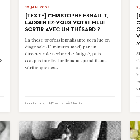
10 JAN 2021
9
[TEXTE] CHRISTOPHE ESNAULT,
[
LAISSERIEZ-VOUS VOTRE FILLE
C
SORTIR AVEC UN THÉSARD ?
C
V
La thèse professionnalisante sera lue en
M
diagonale (12 minutes maxi) par un
directeur de recherche fatigué, puis
S
78
conquis intellectuellement quand il aura
C
vérifié que ses...
s
9
l
en
in
créations
,
UNE
— par rÃ©daction
i