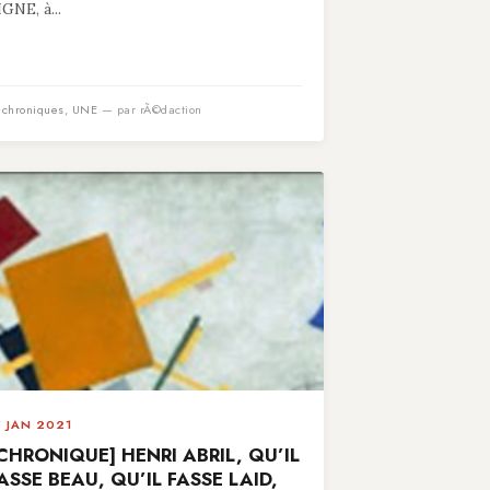
IGNE, à...
n
chroniques
,
UNE
— par rÃ©daction
5 JAN 2021
CHRONIQUE] HENRI ABRIL, QU’IL
ASSE BEAU, QU’IL FASSE LAID,