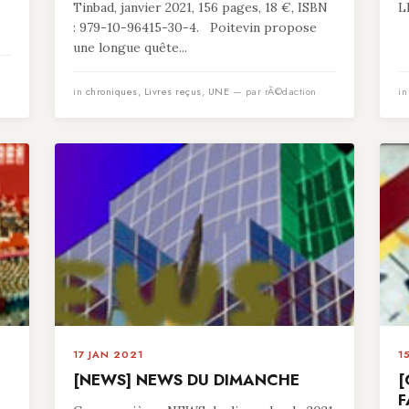
Tinbad, janvier 2021, 156 pages, 18 €, ISBN
L
: 979-10-96415-30-4. Poitevin propose
une longue quête...
in
chroniques
,
Livres reçus
,
UNE
— par rÃ©daction
i
17 JAN 2021
1
[NEWS] NEWS DU DIMANCHE
[
F