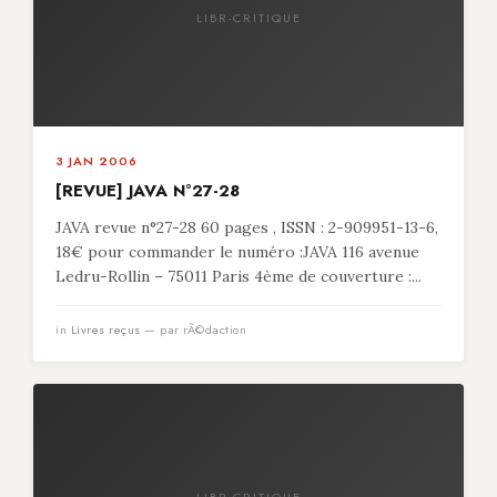
LIBR-CRITIQUE
3 JAN 2006
[REVUE] JAVA N°27-28
JAVA revue n°27-28 60 pages , ISSN : 2-909951-13-6,
18€ pour commander le numéro :JAVA 116 avenue
Ledru-Rollin – 75011 Paris 4ème de couverture :...
in
Livres reçus
— par rÃ©daction
LIBR-CRITIQUE