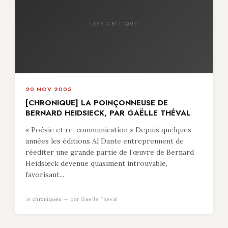
LIBR-CRITIQUE
20 NOV 2005
[CHRONIQUE] LA POINÇONNEUSE DE
BERNARD HEIDSIECK, PAR GAËLLE THÉVAL
« Poésie et re-communication » Depuis quelques
années les éditions Al Dante entreprennent de
réediter une grande partie de l’œuvre de Bernard
Heidsieck devenue quasiment introuvable,
favorisant...
in
chroniques
— par Gaelle Theval