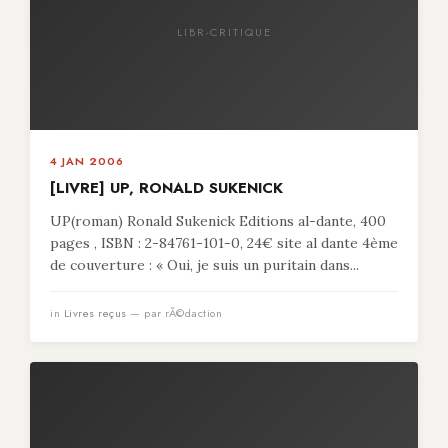
LIBR-CRITIQUE
4 JAN 2006
[LIVRE] UP, RONALD SUKENICK
UP(roman) Ronald Sukenick Editions al-dante, 400
pages , ISBN : 2-84761-101-0, 24€ site al dante 4ème
de couverture : « Oui, je suis un puritain dans...
in
Livres reçus
— par rÃ©daction