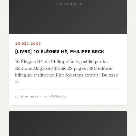
LIBR-CRITIQUE
25 DÉC 2005
[LIVRE] 10 ÉLÉGIES HÉ, PHILIPPE BECK
10 Élégies Hé, de Philippe Beck, publié par les
Éditions Alligator/Studio 28 pages , 18€ édition
bilingue, traduction Piet Joostens extrait : De zaak
is...
in
Livres reçus
— par rÃ©daction