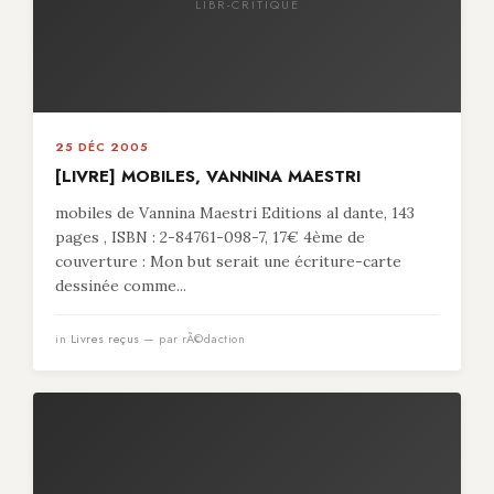
LIBR-CRITIQUE
25 DÉC 2005
[LIVRE] MOBILES, VANNINA MAESTRI
mobiles de Vannina Maestri Editions al dante, 143
pages , ISBN : 2-84761-098-7, 17€ 4ème de
couverture : Mon but serait une écriture-carte
dessinée comme...
in
Livres reçus
— par rÃ©daction