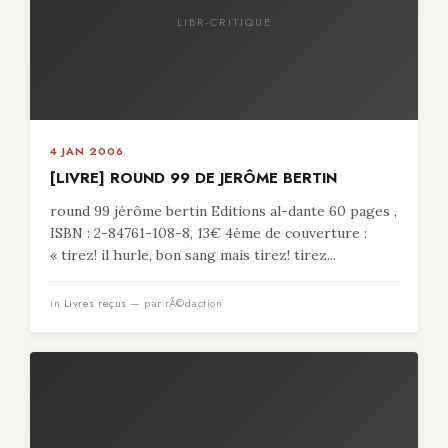
LIBR-CRITIQUE
4 JAN 2006
[LIVRE] ROUND 99 DE JERÔME BERTIN
round 99 jérôme bertin Editions al-dante 60 pages ,
ISBN : 2-84761-108-8, 13€ 4ème de couverture :
« tirez! il hurle, bon sang mais tirez! tirez...
in
Livres reçus
— par rÃ©daction