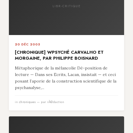
LIBR-CRITIQUE
20 DÉC 2005
[CHRONIQUE] WPSYCHÉ CARVALHO ET
MORGAINE, PAR PHILIPPE BOISNARD
Métaphorique de la mélancolie Dé-position de
lecture — Dans ses Ecrits, Lacan, insistait — et ceci
posant l’aporie de la construction scientifique de la
psychanalyse,...
in
chroniques
— par rÃ©daction