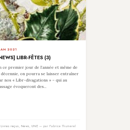
 JAN 2021
NEWS] LIBR-FÊTES (3)
n ce premier jour de l’année et même de
a décennie, on pourra se laisser entraîner
ar nos « Libr-divagations » – qui au
assage évoqueront des...
n
Livres reçus
,
News
,
UNE
— par Fabrice Thumerel