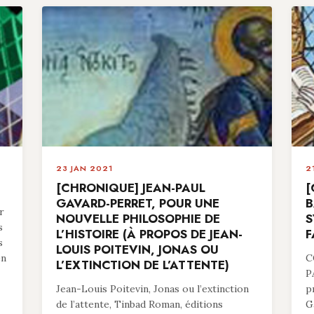
23 JAN 2021
2
[CHRONIQUE] JEAN-PAUL
[
GAVARD-PERRET, POUR UNE
B
r
NOUVELLE PHILOSOPHIE DE
S
s
L’HISTOIRE (À PROPOS DE JEAN-
F
s
LOUIS POITEVIN, JONAS OU
en
C
L’EXTINCTION DE L’ATTENTE)
P
Jean-Louis Poitevin, Jonas ou l’extinction
p
de l’attente, Tinbad Roman, éditions
G