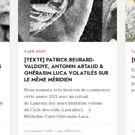
3 JAN 2021
1
[TEXTE] PATRICK BEURARD-
[
S
VALDOYE, ANTONIN ARTAUD &
E
GHÉRASIM LUCA VOLATILÉS SUR
l
LE MÊME MÉRIDIEN
p
Nous sommes très heureux de commencer
p
cette année 2021 avec un extrait
de
de Lamenta des murs (huitième volume
du Cycle des exils, à paraître). à
Micheline Catti-Ghérasim-Luca...
in
créations
,
UNE
— par rÃ©daction
i