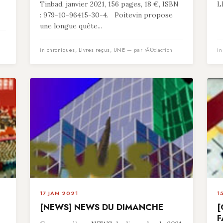
Tinbad, janvier 2021, 156 pages, 18 €, ISBN
L
: 979-10-96415-30-4. Poitevin propose
une longue quête...
in
chroniques
,
Livres reçus
,
UNE
— par rÃ©daction
i
17 JAN 2021
1
[NEWS] NEWS DU DIMANCHE
[
F