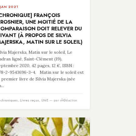
 JAN 2021
CHRONIQUE] FRANÇOIS
ROSNIER, UNE MOITIÉ DE LA
OMPARAISON DOIT RELEVER DU
IVANT (À PROPOS DE SILVIA
AJERSKA, MATIN SUR LE SOLEIL)
ilvia Majerska, Matin sur le soleil, Le
adran ligné, Saint-Clément (19),
eptembre 2020, 42 pages, 12 €, ISBN :
78-2-9543696-3-4. Matin sur le soleil est
e premier livre de Silvia Majerska (née
...
n
chroniques
,
Livres reçus
,
UNE
— par rÃ©daction