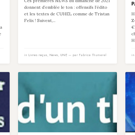
Ces premières NEWS du dimanche de 2021
P
donnent d’emblée le ton : offensifs l’édito
et les textes de CUHEL comme de Tristan
He
Felix ! Suivent,...
Z
 a
€
e
c
He
in
Livres reçus
,
News
,
UNE
— par Fabrice Thumerel
i