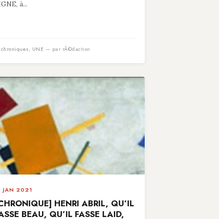
IGNE, à...
n
chroniques
,
UNE
— par rÃ©daction
5 JAN 2021
CHRONIQUE] HENRI ABRIL, QU’IL
ASSE BEAU, QU’IL FASSE LAID,