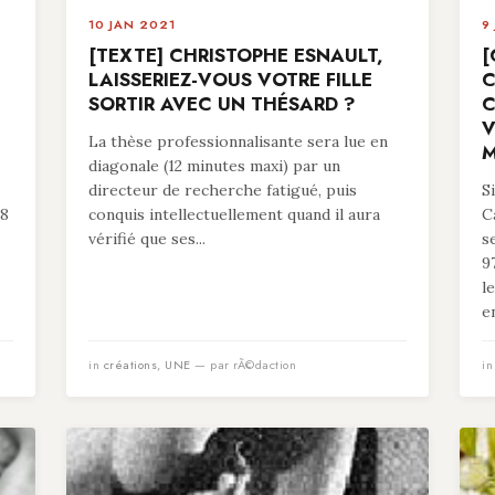
10 JAN 2021
9
[TEXTE] CHRISTOPHE ESNAULT,
[
LAISSERIEZ-VOUS VOTRE FILLE
C
SORTIR AVEC UN THÉSARD ?
C
V
La thèse professionnalisante sera lue en
M
diagonale (12 minutes maxi) par un
directeur de recherche fatigué, puis
S
78
conquis intellectuellement quand il aura
C
vérifié que ses...
s
9
l
en
in
créations
,
UNE
— par rÃ©daction
i