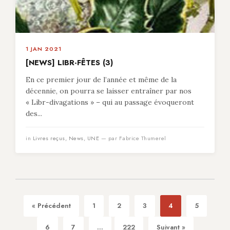
1 JAN 2021
[NEWS] LIBR-FÊTES (3)
En ce premier jour de l’année et même de la
décennie, on pourra se laisser entraîner par nos
« Libr-divagations » – qui au passage évoqueront
des...
in
Livres reçus
,
News
,
UNE
— par Fabrice Thumerel
« Précédent
1
2
3
4
5
6
7
...
222
Suivant »