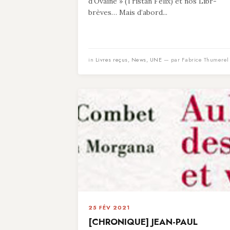
d’Ovaine » (Tristan Felix) et nos Libr-
brèves… Mais d’abord...
in
Livres reçus
,
News
,
UNE
— par Fabrice Thumerel
25 FÉV 2021
[CHRONIQUE] JEAN-PAUL