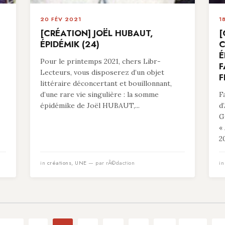
20 FÉV 2021
1
[CRÉATION] JOËL HUBAUT,
[
ÉPIDÉMIK (24)
C
É
Pour le printemps 2021, chers Libr-
F
Lecteurs, vous disposerez d’un objet
F
littéraire déconcertant et bouillonnant,
d’une rare vie singulière : la somme
F
épidémike de Joël HUBAUT,...
d
G
«
20
in
créations
,
UNE
— par rÃ©daction
i