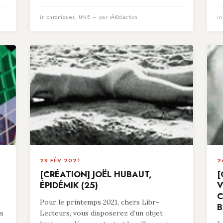
in
chroniques
,
UNE
— par rÃ©daction
i
28 FÉV 2021
2
[CRÉATION] JOËL HUBAUT,
[
ÉPIDÉMIK (25)
V
C
Pour le printemps 2021, chers Libr-
B
es
Lecteurs, vous disposerez d’un objet