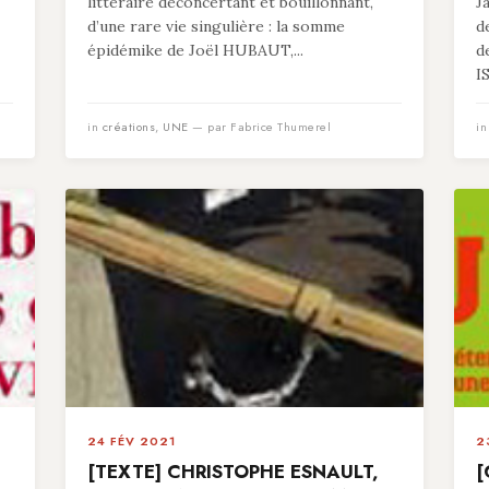
littéraire déconcertant et bouillonnant,
J
d’une rare vie singulière : la somme
d
épidémike de Joël HUBAUT,...
d
I
in
créations
,
UNE
— par Fabrice Thumerel
i
24 FÉV 2021
2
[TEXTE] CHRISTOPHE ESNAULT,
[