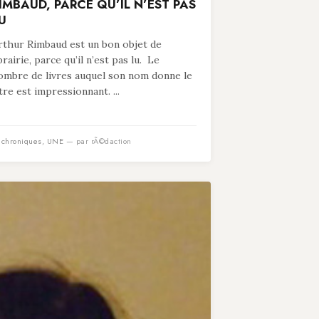
IMBAUD, PARCE QU’IL N’EST PAS
U
rthur Rimbaud est un bon objet de
ibrairie, parce qu’il n’est pas lu. Le
ombre de livres auquel son nom donne le
itre est impressionnant. ...
n
chroniques
,
UNE
— par rÃ©daction