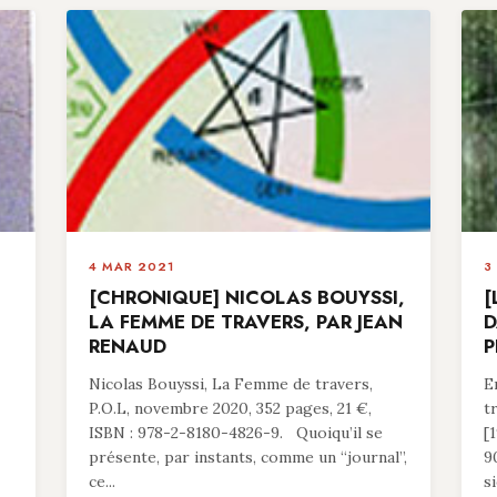
4 MAR 2021
3
[CHRONIQUE] NICOLAS BOUYSSI,
[
LA FEMME DE TRAVERS, PAR JEAN
D
RENAUD
P
Nicolas Bouyssi, La Femme de travers,
E
P.O.L, novembre 2020, 352 pages, 21 €,
t
ISBN : 978-2-8180-4826-9. Quoiqu’il se
[
présente, par instants, comme un “journal”,
9
ce...
si