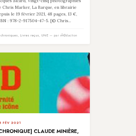
acques Sicard, Vingt-cinq photographies
e Chris Marker, La Barque, en librairie
epuis le 19 février 2021, 48 pages, 13 €,
SBN : 978-2-917504-47-5. [© Chris...
n
chroniques
,
Livres reçus
,
UNE
— par rÃ©daction
3 FÉV 2021
CHRONIQUE] CLAUDE MINIÈRE,