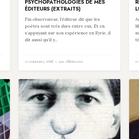
PSYCHOPATHOLOGIES DE MES
R
ÉDITEURS (EXTRAITS)
L
Fin observateur, l’éditeur dit que les
A
poètes sont très durs entre eux. Et en
l
s’appuyant sur son expérience en Syrie, il
n
dit aussi qu’il y...
t
in
créations
,
UNE
— par rÃ©daction
i