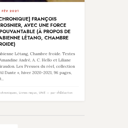
8 FÉV 2021
CHRONIQUE] FRANÇOIS
ROSNIER, AVEC UNE FORCE
POUVANTABLE (À PROPOS DE
ABIENNE LÉTANG, CHAMBRE
ROIDE)
abienne Létang, Chambre froide. Textes
’Amandine André, A. C. Hello et Liliane
iraudon. Les Presses du réel, collection
 Al Dante », hiver 2020-2021, 96 pages,
...
n
chroniques
,
Livres reçus
,
UNE
— par rÃ©daction