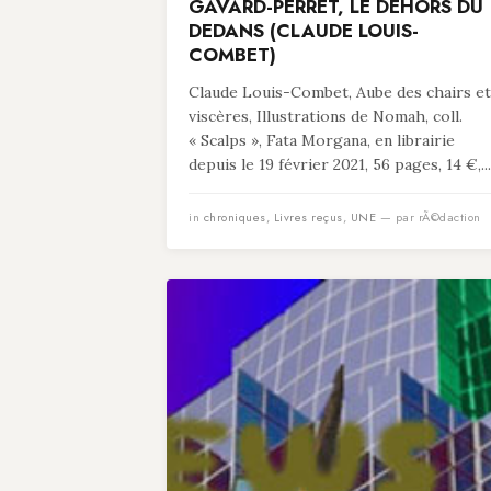
GAVARD-PERRET, LE DEHORS DU
DEDANS (CLAUDE LOUIS-
COMBET)
Claude Louis-Combet, Aube des chairs et
viscères, Illustrations de Nomah, coll.
« Scalps », Fata Morgana, en librairie
depuis le 19 février 2021, 56 pages, 14 €,...
in
chroniques
,
Livres reçus
,
UNE
— par rÃ©daction