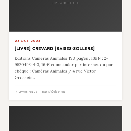
LIBR-CRITIQUE
23 OCT 2005
[LIVRE] CREVARD [BAISES-SOLLERS]
Editions Cameras Animales 190 pages , ISBN : 2-
9520493-4-3, 16 € commander par internet ou par
chèque : Caméras Animales / 4 rue Victor
Grossein...
in
Livres reçus
— par rÃ©daction