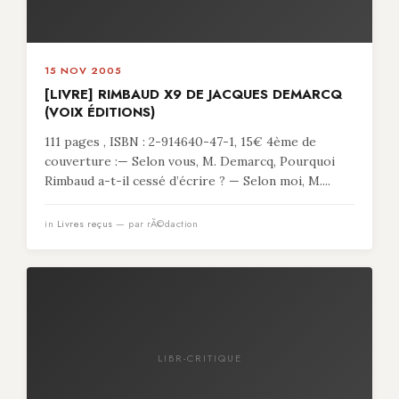
15 NOV 2005
[LIVRE] RIMBAUD X9 DE JACQUES DEMARCQ
(VOIX ÉDITIONS)
111 pages , ISBN : 2-914640-47-1, 15€ 4ème de
couverture :— Selon vous, M. Demarcq, Pourquoi
Rimbaud a-t-il cessé d’écrire ? — Selon moi, M....
in
Livres reçus
— par rÃ©daction
LIBR-CRITIQUE