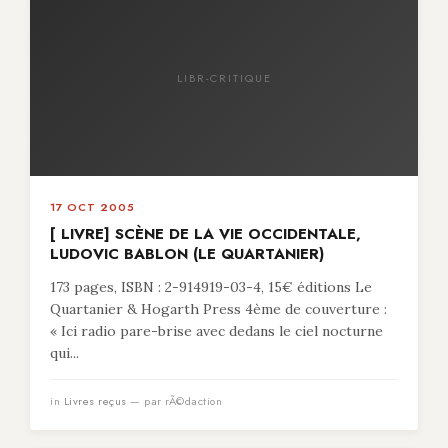
LIBR-CRITIQUE
17 OCT 2005
[ LIVRE] SCÈNE DE LA VIE OCCIDENTALE,
LUDOVIC BABLON (LE QUARTANIER)
173 pages, ISBN : 2-914919-03-4, 15€ éditions Le
Quartanier & Hogarth Press 4ème de couverture :
« Ici radio pare-brise avec dedans le ciel nocturne
qui...
in
Livres reçus
— par rÃ©daction