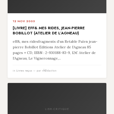
12 NOV 2005
[LIVRE] EFF& MES RIDES, JEAN-PIERRE
BOBILLOT (ATELIER DE L’AGNEAU)
eff&, mes ridesfragments d’un Retable Païen jean-
pierre Bobillot Editions Atelier de l’Agneau 85
pages + CD, ISBN : 2-930188-83-9, 12€ Atelier de
l’Agneau, Le Vigneronnage,...
in
Livres reçus
— par rÃ©daction
LIBR-CRITIQUE