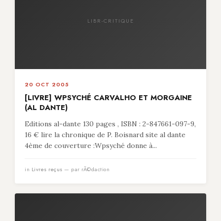
LIBR-CRITIQUE
20 OCT 2005
[LIVRE] WPSYCHÉ CARVALHO ET MORGAINE
(AL DANTE)
Editions al-dante 130 pages , ISBN : 2-847661-097-9,
16 € lire la chronique de P. Boisnard site al dante
4ème de couverture :Wpsyché donne à...
in
Livres reçus
— par rÃ©daction