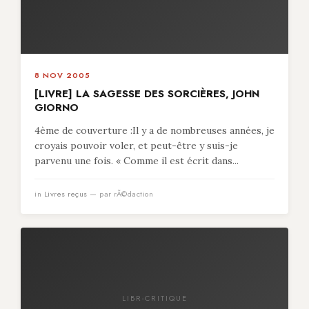
8 NOV 2005
[LIVRE] LA SAGESSE DES SORCIÈRES, JOHN
GIORNO
4ème de couverture :Il y a de nombreuses années, je
croyais pouvoir voler, et peut-être y suis-je
parvenu une fois. « Comme il est écrit dans...
in
Livres reçus
— par rÃ©daction
LIBR-CRITIQUE