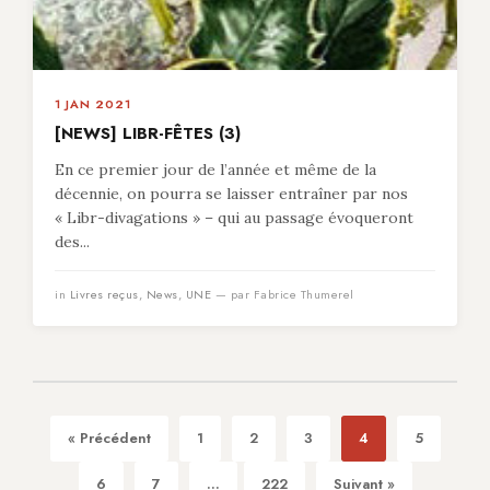
1 JAN 2021
[NEWS] LIBR-FÊTES (3)
En ce premier jour de l’année et même de la
décennie, on pourra se laisser entraîner par nos
« Libr-divagations » – qui au passage évoqueront
des...
in
Livres reçus
,
News
,
UNE
— par Fabrice Thumerel
« Précédent
1
2
3
4
5
6
7
...
222
Suivant »