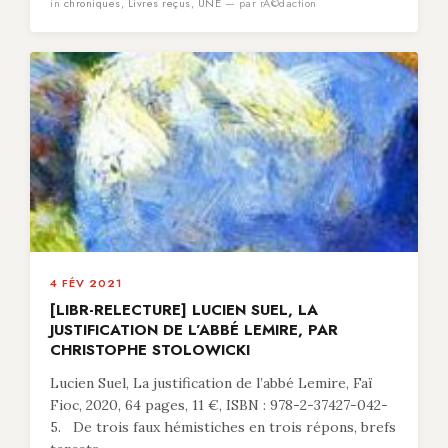
in
chroniques
,
Livres reçus
,
UNE
— par rÃ©daction
4 FÉV 2021
[LIBR-RELECTURE] LUCIEN SUEL, LA
JUSTIFICATION DE L’ABBÉ LEMIRE, PAR
CHRISTOPHE STOLOWICKI
Lucien Suel, La justification de l’abbé Lemire, Faï
Fioc, 2020, 64 pages, 11 €, ISBN : 978-2-37427-042-
5. De trois faux hémistiches en trois répons, brefs