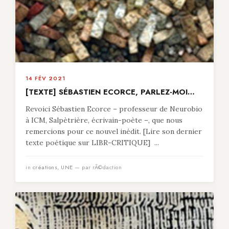
14 FÉV 2021
[TEXTE] SÉBASTIEN ECORCE, PARLEZ-MOI…
Revoici Sébastien Ecorce – professeur de Neurobio
à ICM, Salpètrière, écrivain-poète –, que nous
remercions pour ce nouvel inédit. [Lire son dernier
texte poétique sur LIBR-CRITIQUE] ...
in
créations
,
UNE
— par rÃ©daction