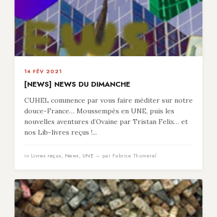
14 FÉV 2021
[NEWS] NEWS DU DIMANCHE
CUHEL commence par vous faire méditer sur notre
douce-France… Moussempès en UNE, puis les
nouvelles aventures d’Ovaine par Tristan Felix… et
nos Lib-livres reçus !...
in
Livres reçus
,
News
,
UNE
— par Fabrice Thumerel