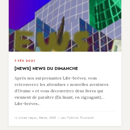
7 FÉV 2021
[NEWS] NEWS DU DIMANCHE
Après nos surprenantes Libr-brèves, vous
retrouverez les attendues « nouvelles aventures
d’Ovaine » et vous découvrirez deux livres qui
viennent de paraître (En lisant, en zigzagant)…
Libr-brèves...
in
Livres reçus
,
News
,
UNE
— par Fabrice Thumerel