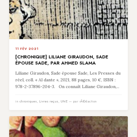
11 FÉV 2021
[CHRONIQUE] LILIANE GIRAUDON, SADE
ÉPOUSE SADE, PAR AHMED SLAMA
Liliane Giraudon, Sade épouse Sade, Les Presses du
réel, coll. « Al dante », 2021, 88 pages, 10 €, ISBN :
978-2-37896-204-3. On connaît Liliane Giraudon,...
in
chroniques
,
Livres reçus
,
UNE
— par rÃ©daction