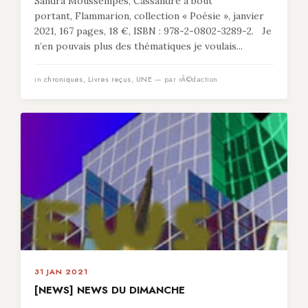
Sandra Moussempès, Cassandre à bout
portant, Flammarion, collection « Poésie », janvier
2021, 167 pages, 18 €, ISBN : 978-2-0802-3289-2. Je
n’en pouvais plus des thématiques je voulais...
in
chroniques
,
Livres reçus
,
UNE
— par rÃ©daction
31 JAN 2021
[NEWS] NEWS DU DIMANCHE