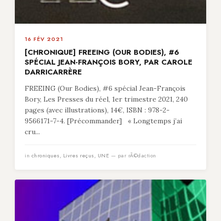
16 FÉV 2021
[CHRONIQUE] FREEING (OUR BODIES), #6
SPÉCIAL JEAN-FRANÇOIS BORY, PAR CAROLE
DARRICARRÈRE
FREEING (Our Bodies), #6 spécial Jean-François
Bory, Les Presses du réel, 1er trimestre 2021, 240
pages (avec illustrations), 14€, ISBN : 978-2-
9566171-7-4. [Précommander] « Longtemps j’ai
cru...
in
chroniques
,
Livres reçus
,
UNE
— par rÃ©daction