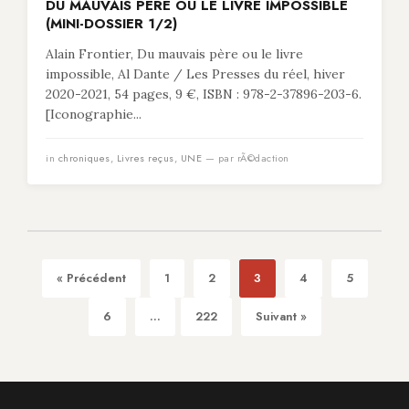
DU MAUVAIS PÈRE OU LE LIVRE IMPOSSIBLE
(MINI-DOSSIER 1/2)
Alain Frontier, Du mauvais père ou le livre
impossible, Al Dante / Les Presses du réel, hiver
2020-2021, 54 pages, 9 €, ISBN : 978-2-37896-203-6.
[Iconographie...
in
chroniques
,
Livres reçus
,
UNE
— par rÃ©daction
« Précédent
1
2
3
4
5
6
...
222
Suivant »