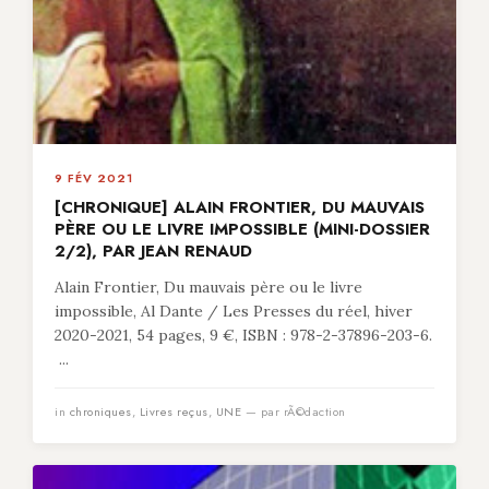
9 FÉV 2021
[CHRONIQUE] ALAIN FRONTIER, DU MAUVAIS
PÈRE OU LE LIVRE IMPOSSIBLE (MINI-DOSSIER
2/2), PAR JEAN RENAUD
Alain Frontier, Du mauvais père ou le livre
impossible, Al Dante / Les Presses du réel, hiver
2020-2021, 54 pages, 9 €, ISBN : 978-2-37896-203-6.
...
in
chroniques
,
Livres reçus
,
UNE
— par rÃ©daction