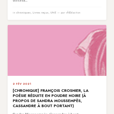
tercets...
in
chroniques
,
Livres reçus
,
UNE
— par rÃ©daction
2 FÉV 2021
[CHRONIQUE] FRANÇOIS CROSNIER, LA
POÉSIE RÉDUITE EN POUDRE NOIRE (À
PROPOS DE SANDRA MOUSSEMPÈS,
CASSANDRE À BOUT PORTANT)