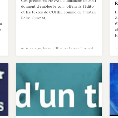
Ces premières NEWS du dimanche de 2021
P
donnent d’emblée le ton : offensifs l’édito
et les textes de CUHEL comme de Tristan
He
Felix ! Suivent,...
Z
 a
€
e
c
He
in
Livres reçus
,
News
,
UNE
— par Fabrice Thumerel
i