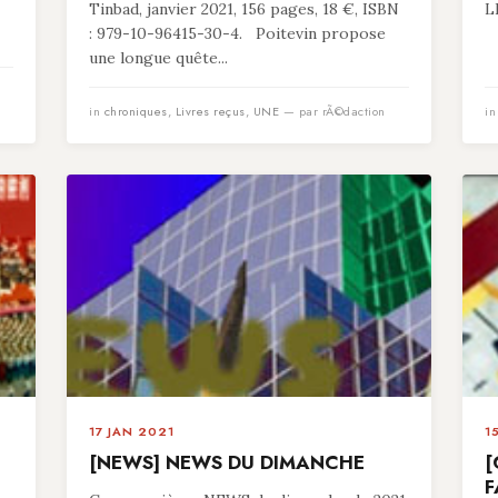
Tinbad, janvier 2021, 156 pages, 18 €, ISBN
L
: 979-10-96415-30-4. Poitevin propose
une longue quête...
in
chroniques
,
Livres reçus
,
UNE
— par rÃ©daction
i
17 JAN 2021
1
[NEWS] NEWS DU DIMANCHE
[
F