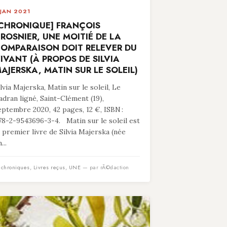
 JAN 2021
CHRONIQUE] FRANÇOIS
ROSNIER, UNE MOITIÉ DE LA
OMPARAISON DOIT RELEVER DU
IVANT (À PROPOS DE SILVIA
AJERSKA, MATIN SUR LE SOLEIL)
ilvia Majerska, Matin sur le soleil, Le
adran ligné, Saint-Clément (19),
eptembre 2020, 42 pages, 12 €, ISBN :
78-2-9543696-3-4. Matin sur le soleil est
e premier livre de Silvia Majerska (née
...
n
chroniques
,
Livres reçus
,
UNE
— par rÃ©daction