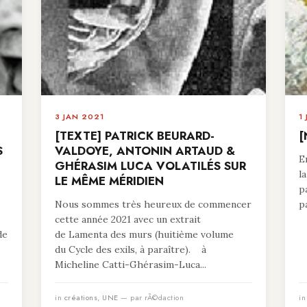
3 JAN 2021
1
[TEXTE] PATRICK BEURARD-
[
S
VALDOYE, ANTONIN ARTAUD &
E
GHÉRASIM LUCA VOLATILÉS SUR
l
LE MÊME MÉRIDIEN
p
Nous sommes très heureux de commencer
p
cette année 2021 avec un extrait
de
de Lamenta des murs (huitième volume
du Cycle des exils, à paraître). à
Micheline Catti-Ghérasim-Luca...
in
créations
,
UNE
— par rÃ©daction
i