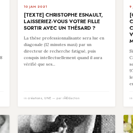
10 JAN 2021
9
[TEXTE] CHRISTOPHE ESNAULT,
[
LAISSERIEZ-VOUS VOTRE FILLE
C
SORTIR AVEC UN THÉSARD ?
C
V
La thèse professionnalisante sera lue en
M
diagonale (12 minutes maxi) par un
directeur de recherche fatigué, puis
S
78
conquis intellectuellement quand il aura
C
vérifié que ses...
s
9
l
en
in
créations
,
UNE
— par rÃ©daction
i