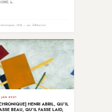
IGNE, à...
n
chroniques
,
UNE
— par rÃ©daction
5 JAN 2021
CHRONIQUE] HENRI ABRIL, QU’IL
ASSE BEAU, QU’IL FASSE LAID,