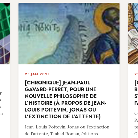
23 JAN 2021
2
[CHRONIQUE] JEAN-PAUL
[
GAVARD-PERRET, POUR UNE
B
r
NOUVELLE PHILOSOPHIE DE
S
s
L’HISTOIRE (À PROPOS DE JEAN-
F
s
LOUIS POITEVIN, JONAS OU
en
C
L’EXTINCTION DE L’ATTENTE)
P
Jean-Louis Poitevin, Jonas ou l’extinction
p
de l’attente, Tinbad Roman, éditions
G