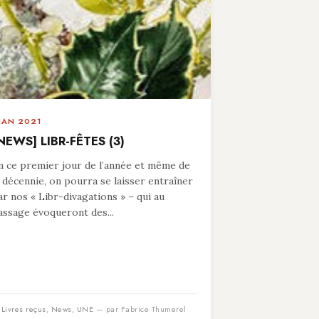
 JAN 2021
NEWS] LIBR-FÊTES (3)
n ce premier jour de l’année et même de
a décennie, on pourra se laisser entraîner
ar nos « Libr-divagations » – qui au
assage évoqueront des...
n
Livres reçus
,
News
,
UNE
— par Fabrice Thumerel