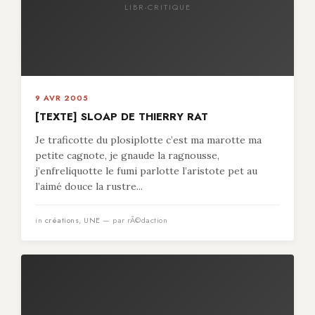
LIBR-CRITIQUE
9 AVR 2005
[TEXTE] SLOAP DE THIERRY RAT
Je traficotte du plosiplotte c’est ma marotte ma
petite cagnote, je gnaude la ragnousse,
j’enfreliquotte le fumi parlotte l’aristote pet au
l’aimé douce la rustre...
in
créations
,
UNE
— par rÃ©daction