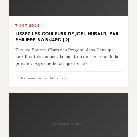
7 OCT 2005
LISSEZ LES COULEURS DE JOËL HUBAUT, PAR
PHILIPPE BOISNARD [2]
Trouée Sonore Christian Prigent, dans Ceux qui
merdRent disséquant la question de la « crise de la
poésie », exprime le fait que loin de...
in
chroniques
— par rÃ©daction
LIBR-CRITIQUE