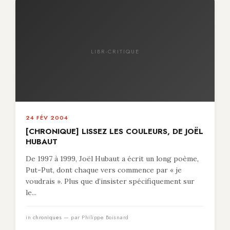
LIBR-CRITIQUE
24 FÉV 2004
[CHRONIQUE] LISSEZ LES COULEURS, DE JOËL
HUBAUT
De 1997 à 1999, Joël Hubaut a écrit un long poème,
Put-Put, dont chaque vers commence par « je
voudrais ». Plus que d’insister spécifiquement sur
le...
in
chroniques
— par Philippe Boisnard