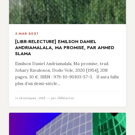
3 MAR 2021
[LIBR-RELECTURE] EMILSON DANIEL
ANDRIAMALALA, MA PROMISE, PAR AHMED
SLAMA
Emilson Daniel Andriamalala, Ma promise, trad.
Johary Ravaloson, Dodo Vole, 2020 [1954], 208
pages, 10 €, ISBN : 979-10-90103-57-3. Il aura fallu
plus d’un demi-siècle...
in
chroniques
,
UNE
— par rÃ©daction