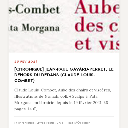
25 FÉV 2021
[CHRONIQUE] JEAN-PAUL GAVARD-PERRET, LE
DEHORS DU DEDANS (CLAUDE LOUIS-
COMBET)
Claude Louis-Combet, Aube des chairs et viscères,
Illustrations de Nomah, coll. « Scalps », Fata
Morgana, en librairie depuis le 19 février 2021, 56
pages, 14 €,...
in
chroniques
,
Livres reçus
,
UNE
— par rÃ©daction