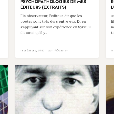
PSYCHOPATHOLOGIES DE MES
R
ÉDITEURS (EXTRAITS)
L
Fin observateur, l’éditeur dit que les
A
poètes sont très durs entre eux. Et en
l
s’appuyant sur son expérience en Syrie, il
n
dit aussi qu’il y...
t
in
créations
,
UNE
— par rÃ©daction
i