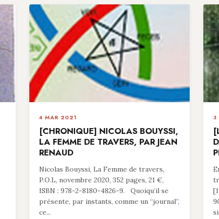
4 MAR 2021
3
[CHRONIQUE] NICOLAS BOUYSSI,
[
LA FEMME DE TRAVERS, PAR JEAN
D
RENAUD
P
Nicolas Bouyssi, La Femme de travers,
E
P.O.L, novembre 2020, 352 pages, 21 €,
t
ISBN : 978-2-8180-4826-9. Quoiqu’il se
[
présente, par instants, comme un “journal”,
9
ce...
si