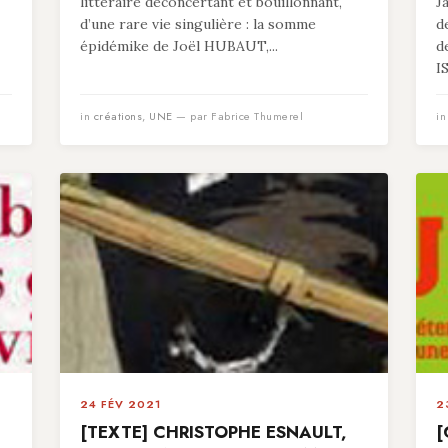
littéraire déconcertant et bouillonnant,
J
d’une rare vie singulière : la somme
d
épidémike de Joël HUBAUT,...
d
I
in
créations
,
UNE
— par Fabrice Thumerel
i
24 FÉV 2021
2
[TEXTE] CHRISTOPHE ESNAULT,
[