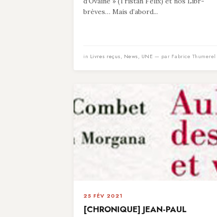
d’Ovaine » (Tristan Felix) et nos Libr-
brèves… Mais d’abord...
in
Livres reçus
,
News
,
UNE
— par Fabrice Thumerel
25 FÉV 2021
[CHRONIQUE] JEAN-PAUL