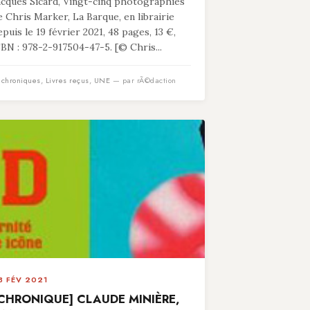
acques Sicard, Vingt-cinq photographies
e Chris Marker, La Barque, en librairie
epuis le 19 février 2021, 48 pages, 13 €,
SBN : 978-2-917504-47-5. [© Chris...
n
chroniques
,
Livres reçus
,
UNE
— par rÃ©daction
3 FÉV 2021
CHRONIQUE] CLAUDE MINIÈRE,