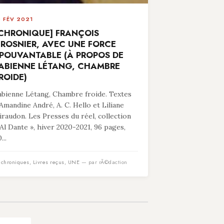
8 FÉV 2021
CHRONIQUE] FRANÇOIS
ROSNIER, AVEC UNE FORCE
POUVANTABLE (À PROPOS DE
ABIENNE LÉTANG, CHAMBRE
ROIDE)
abienne Létang, Chambre froide. Textes
’Amandine André, A. C. Hello et Liliane
iraudon. Les Presses du réel, collection
 Al Dante », hiver 2020-2021, 96 pages,
...
n
chroniques
,
Livres reçus
,
UNE
— par rÃ©daction