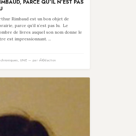
IMBAUD, PARCE QU’IL N’EST PAS
U
rthur Rimbaud est un bon objet de
ibrairie, parce qu’il n’est pas lu. Le
ombre de livres auquel son nom donne le
itre est impressionnant. ...
n
chroniques
,
UNE
— par rÃ©daction