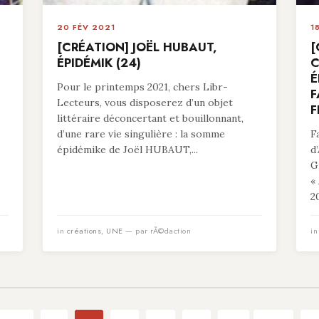
20 FÉV 2021
1
[CRÉATION] JOËL HUBAUT,
[
ÉPIDÉMIK (24)
C
É
Pour le printemps 2021, chers Libr-
F
Lecteurs, vous disposerez d’un objet
F
littéraire déconcertant et bouillonnant,
d’une rare vie singulière : la somme
F
épidémike de Joël HUBAUT,...
d
G
«
20
in
créations
,
UNE
— par rÃ©daction
i