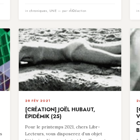
in
chroniques
,
UNE
— par rÃ©daction
i
28 FÉV 2021
2
[CRÉATION] JOËL HUBAUT,
[
ÉPIDÉMIK (25)
V
C
Pour le printemps 2021, chers Libr-
B
es
Lecteurs, vous disposerez d’un objet