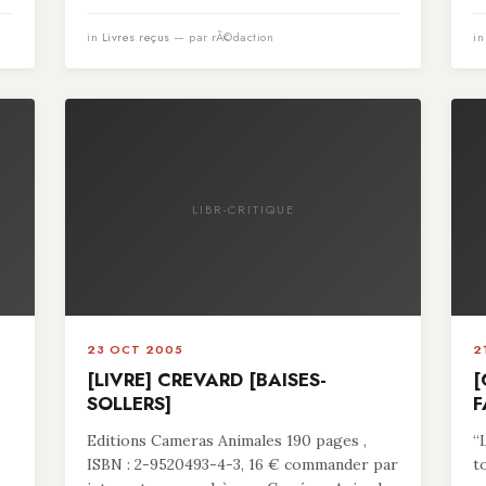
in
Livres reçus
— par rÃ©daction
i
LIBR-CRITIQUE
23 OCT 2005
2
[LIVRE] CREVARD [BAISES-
[
SOLLERS]
F
Editions Cameras Animales 190 pages ,
“
ISBN : 2-9520493-4-3, 16 € commander par
t