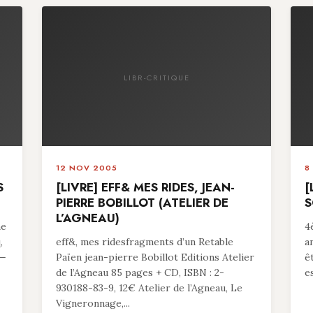
LIBR-CRITIQUE
12 NOV 2005
8
S
[LIVRE] EFF& MES RIDES, JEAN-
[
PIERRE BOBILLOT (ATELIER DE
S
L’AGNEAU)
me
4
,
eff&, mes ridesfragments d’un Retable
a
 —
Païen jean-pierre Bobillot Editions Atelier
ê
de l’Agneau 85 pages + CD, ISBN : 2-
es
930188-83-9, 12€ Atelier de l’Agneau, Le
Vigneronnage,...