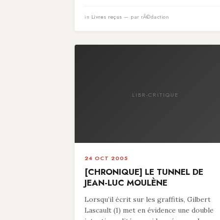
in
Livres reçus
— par rÃ©daction
LIBR-CRITIQUE
24 OCT 2005
[CHRONIQUE] LE TUNNEL DE
JEAN-LUC MOULÈNE
Lorsqu’il écrit sur les graffitis, Gilbert
Lascault (1) met en évidence une double