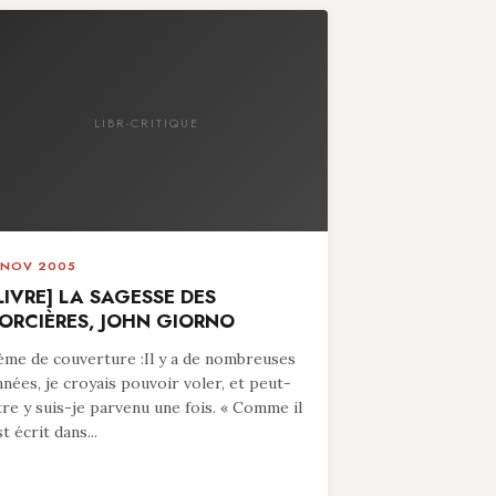
LIBR-CRITIQUE
 NOV 2005
LIVRE] LA SAGESSE DES
ORCIÈRES, JOHN GIORNO
ème de couverture :Il y a de nombreuses
nnées, je croyais pouvoir voler, et peut-
tre y suis-je parvenu une fois. « Comme il
t écrit dans...