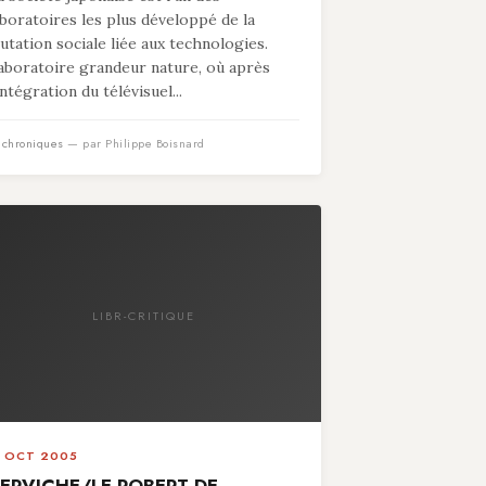
aboratoires les plus développé de la
utation sociale liée aux technologies.
aboratoire grandeur nature, où après
intégration du télévisuel...
n
chroniques
— par Philippe Boisnard
LIBR-CRITIQUE
1 OCT 2005