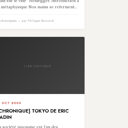
ain sur le vide” Heidegger, Introduction à
a métaphysique Nos mains se referment...
n
chroniques
— par Philippe Boisnard
LIBR-CRITIQUE
8 OCT 2005
CHRONIQUE] TOKYO DE ERIC
ADIN
a société japonaise est l’un des