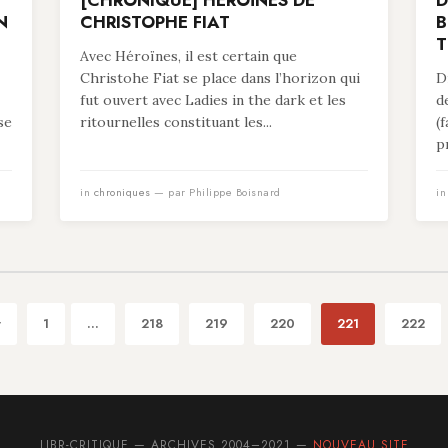
[CHRONIQUE] HÉROÏNES DE
D
N
CHRISTOPHE FIAT
B
T
Avec Héroïnes, il est certain que
Christohe Fiat se place dans l’horizon qui
D
fut ouvert avec Ladies in the dark et les
d
se
ritournelles constituant les...
(
p
in
chroniques
— par Philippe Boisnard
i
t
1
...
218
219
220
221
222
LIBR-CRITIQUE — ARCHIVES 2004–2021 —
NOUVEAU SITE