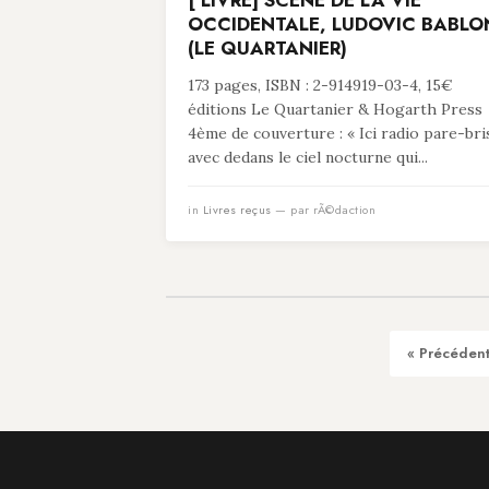
[ LIVRE] SCÈNE DE LA VIE
OCCIDENTALE, LUDOVIC BABLO
(LE QUARTANIER)
173 pages, ISBN : 2-914919-03-4, 15€
éditions Le Quartanier & Hogarth Press
4ème de couverture : « Ici radio pare-bri
avec dedans le ciel nocturne qui...
in
Livres reçus
— par rÃ©daction
« Précéden