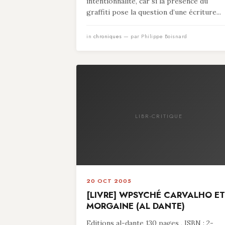
intentionnalité, car si la présence du
graffiti pose la question d’une écriture...
in
chroniques
— par Philippe Boisnard
LIBR-CRITIQUE
20 OCT 2005
[LIVRE] WPSYCHÉ CARVALHO ET
MORGAINE (AL DANTE)
Editions al-dante 130 pages , ISBN : 2-