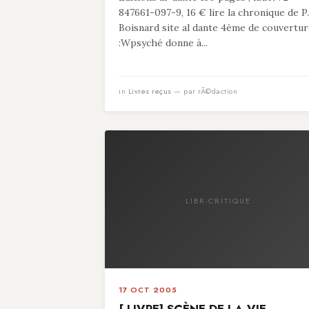
847661-097-9, 16 € lire la chronique de P.
Boisnard site al dante 4ème de couvertu
:Wpsyché donne à...
in
Livres reçus
— par rÃ©daction
LIBR-CRITIQUE
17 OCT 2005