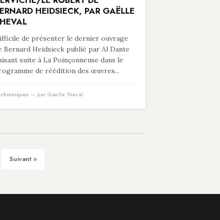
ERVICHE/LE ROBERT DE
ERNARD HEIDSIECK, PAR GAËLLE
HEVAL
ifficile de présenter le dernier ouvrage
e Bernard Heidsieck publié par Al Dante
faisant suite à La Poinçonneuse dans le
rogramme de réédition des œuvres...
n
chroniques
— par Gaelle Theval
Suivant »