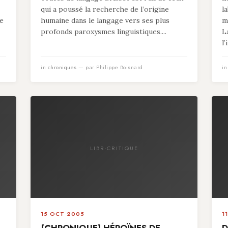
qui a poussé la recherche de l’origine
l
re
humaine dans le langage vers ses plus
m
profonds paroxysmes linguistiques....
L
l’
in
chroniques
— par Philippe Boisnard
i
LIBR-CRITIQUE
15 OCT 2005
1