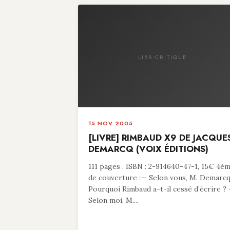
LIBR-CRITIQUE
15 NOV 2005
[LIVRE] RIMBAUD X9 DE JACQUE
DEMARCQ (VOIX ÉDITIONS)
111 pages , ISBN : 2-914640-47-1, 15€ 4è
de couverture :— Selon vous, M. Demarcq
Pourquoi Rimbaud a-t-il cessé d’écrire ?
Selon moi, M....