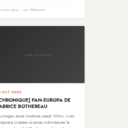
n
Livres reçus
— par rÃ©daction
LIBR-CRITIQUE
1 OCT 2005
CHRONIQUE] PAN-EUROPA DE
ABRICE BOTHEREAU
Lorsque nous voulons saisir l’être, c’est
oujours comme si nous refermions la