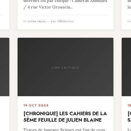
internet ou par chèque : Caméras Animales
m
/ 4 rue Victor Grossein...
l
in
Livres reçus
— par rÃ©daction
i
LIBR-CRITIQUE
19 OCT 2005
1
[CHRONIQUE] LES CAHIERS DE LA
[
5ÈME FEUILLE DE JULIEN BLAINE
S
Traces de langage Brisset est l’un de ceux
L