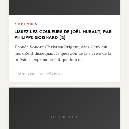
7 OCT 2005
LISSEZ LES COULEURS DE JOËL HUBAUT, PAR
PHILIPPE BOISNARD [2]
Trouée Sonore Christian Prigent, dans Ceux qui
merdRent disséquant la question de la « crise de la
poésie », exprime le fait que loin de...
in
chroniques
— par rÃ©daction
LIBR-CRITIQUE