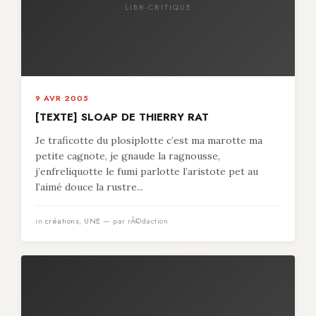
LIBR-CRITIQUE
9 AVR 2005
[TEXTE] SLOAP DE THIERRY RAT
Je traficotte du plosiplotte c’est ma marotte ma
petite cagnote, je gnaude la ragnousse,
j’enfreliquotte le fumi parlotte l’aristote pet au
l’aimé douce la rustre...
in
créations
,
UNE
— par rÃ©daction