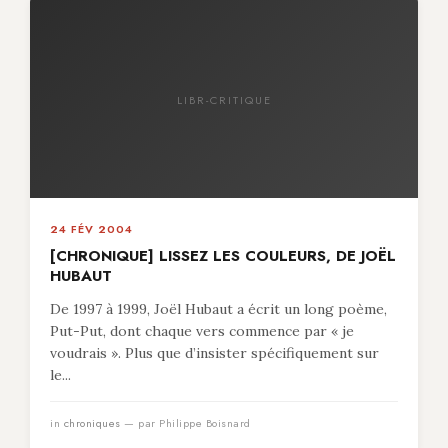
LIBR-CRITIQUE
24 FÉV 2004
[CHRONIQUE] LISSEZ LES COULEURS, DE JOËL
HUBAUT
De 1997 à 1999, Joël Hubaut a écrit un long poème,
Put-Put, dont chaque vers commence par « je
voudrais ». Plus que d’insister spécifiquement sur
le...
in
chroniques
— par Philippe Boisnard