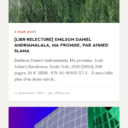
3 MAR 2021
[LIBR-RELECTURE] EMILSON DANIEL
ANDRIAMALALA, MA PROMISE, PAR AHMED
SLAMA
Emilson Daniel Andriamalala, Ma promise, trad.
Johary Ravaloson, Dodo Vole, 2020 [1954], 208
pages, 10 €, ISBN : 979-10-90103-57-3. Il aura fallu
plus d’un demi-siècle...
in
chroniques
,
UNE
— par rÃ©daction