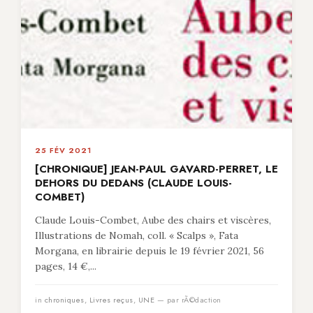
25 FÉV 2021
[CHRONIQUE] JEAN-PAUL GAVARD-PERRET, LE
DEHORS DU DEDANS (CLAUDE LOUIS-
COMBET)
Claude Louis-Combet, Aube des chairs et viscères,
Illustrations de Nomah, coll. « Scalps », Fata
Morgana, en librairie depuis le 19 février 2021, 56
pages, 14 €,...
in
chroniques
,
Livres reçus
,
UNE
— par rÃ©daction