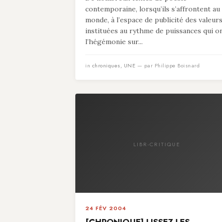
contemporaine, lorsqu’ils s’affrontent au
monde, à l’espace de publicité des valeur
instituées au rythme de puissances qui o
l’hégémonie sur...
in
chroniques
,
UNE
— par Philippe Boisnard
LIBR-CRITIQUE
24 FÉV 2004