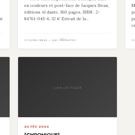
en couleurs et post-face de Jacques Sivan,
M
s
éditions Al dante, 360 pages, ISBN : 2-
p
nt
84761-045-6, 32 € Extrait de la...
p
c
in
Livres reçus
— par rÃ©daction
i
LIBR-CRITIQUE
24 FÉV 2004