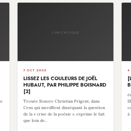
LIBR-CRITIQUE
7 OCT 2005
4
LISSEZ LES COULEURS DE JOËL
[
HUBAUT, PAR PHILIPPE BOISNARD
B
[2]
é
le
Trouée Sonore Christian Prigent, dans
I
Ceux qui merdRent disséquant la question
c
de la « crise de la poésie », exprime le fait
à 
que loin de...