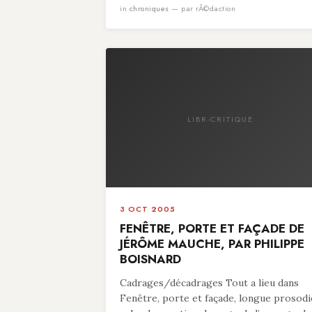
in
chroniques
— par rÃ©daction
LIBR-CRITIQUE
3 OCT 2005
FENÊTRE, PORTE ET FAÇADE DE
JÉRÔME MAUCHE, PAR PHILIPPE
BOISNARD
Cadrages/décadrages Tout a lieu dans
Fenêtre, porte et façade, longue prosodi