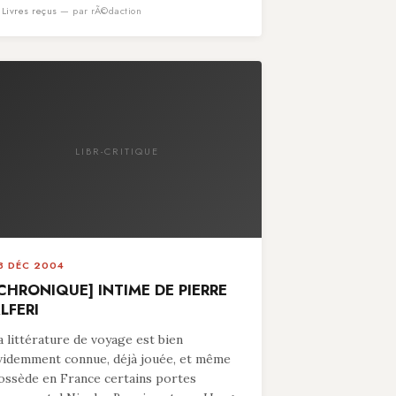
n
Livres reçus
— par rÃ©daction
LIBR-CRITIQUE
8 DÉC 2004
CHRONIQUE] INTIME DE PIERRE
LFERI
a littérature de voyage est bien
videmment connue, déjà jouée, et même
ossède en France certains portes