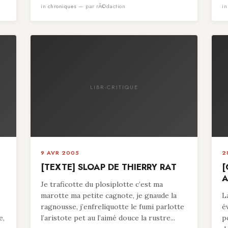
in
chroniques
— par rÃ©daction
i
LIBR-CRITIQUE
9 AVR 2005
2
[TEXTE] SLOAP DE THIERRY RAT
[
A
Je traficotte du plosiplotte c’est ma
marotte ma petite cagnote, je gnaude la
L
ragnousse, j’enfreliquotte le fumi parlotte
é
e,
l’aristote pet au l’aimé douce la rustre...
p