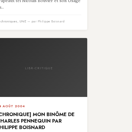
rapeaux tel Nicolas Bouvier et son Usage
...
n
chroniques
,
UNE
— par Philippe Boisnard
LIBR-CRITIQUE
4 AOÛT 2004
CHRONIQUE] MON BINÔME DE
HARLES PENNEQUIN PAR
HILIPPE BOISNARD