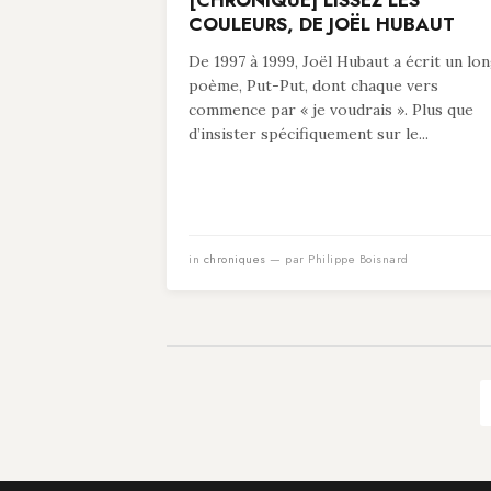
[CHRONIQUE] LISSEZ LES
COULEURS, DE JOËL HUBAUT
De 1997 à 1999, Joël Hubaut a écrit un lo
poème, Put-Put, dont chaque vers
commence par « je voudrais ». Plus que
d’insister spécifiquement sur le...
in
chroniques
— par Philippe Boisnard