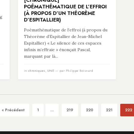
[CHRONIQUE]
POÉMATHÉMATIQUE DE L’EFFROI
(À PROPOS D’UN THÉORÈME
ng
D’ESPITALLIER)
Poémathématique de l’effroi (à propos du
Théorème d’Espitallier de Jean-Michel
Espitallier) « Le silence de ces espaces
infinis m’effraie » énonçait Pascal,
marquant par là...
in
chroniques
,
UNE
— par Philippe Boisnard
« Précédent
1
...
219
220
221
222