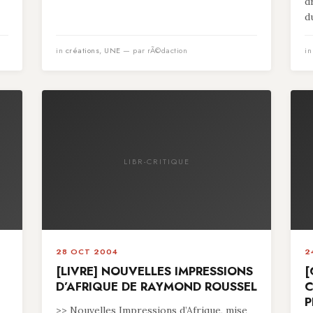
d
du
in
créations
,
UNE
— par rÃ©daction
i
LIBR-CRITIQUE
28 OCT 2004
2
[LIVRE] NOUVELLES IMPRESSIONS
[
D’AFRIQUE DE RAYMOND ROUSSEL
C
P
>> Nouvelles Impressions d’Afrique, mise