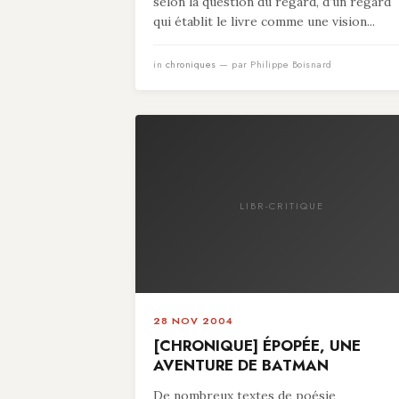
selon la question du regard, d’un regard
qui établit le livre comme une vision...
in
chroniques
— par Philippe Boisnard
LIBR-CRITIQUE
28 NOV 2004
[CHRONIQUE] ÉPOPÉE, UNE
AVENTURE DE BATMAN
De nombreux textes de poésie