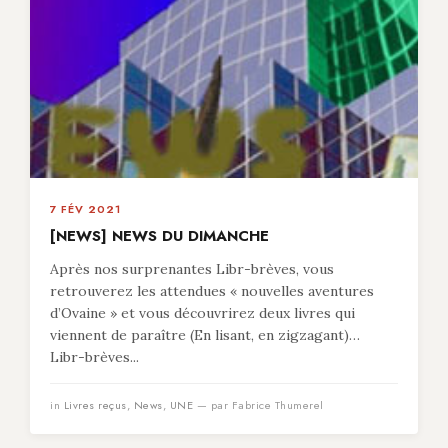
7 FÉV 2021
[NEWS] NEWS DU DIMANCHE
Après nos surprenantes Libr-brèves, vous
retrouverez les attendues « nouvelles aventures
d’Ovaine » et vous découvrirez deux livres qui
viennent de paraître (En lisant, en zigzagant)…
Libr-brèves...
in
Livres reçus
,
News
,
UNE
— par Fabrice Thumerel