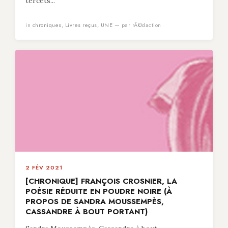
tercets...
in
chroniques
,
Livres reçus
,
UNE
— par rÃ©daction
2 FÉV 2021
[CHRONIQUE] FRANÇOIS CROSNIER, LA
POÉSIE RÉDUITE EN POUDRE NOIRE (À
PROPOS DE SANDRA MOUSSEMPÈS,
CASSANDRE À BOUT PORTANT)