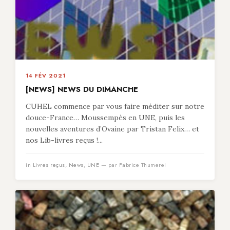
14 FÉV 2021
[NEWS] NEWS DU DIMANCHE
CUHEL commence par vous faire méditer sur notre
douce-France… Moussempès en UNE, puis les
nouvelles aventures d’Ovaine par Tristan Felix… et
nos Lib-livres reçus !...
in
Livres reçus
,
News
,
UNE
— par Fabrice Thumerel