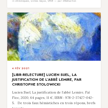
in
chroniques
,
Livres reçus
,
UNE
— par rÃ©daction
4 FÉV 2021
[LIBR-RELECTURE] LUCIEN SUEL, LA
JUSTIFICATION DE L’ABBÉ LEMIRE, PAR
CHRISTOPHE STOLOWICKI
Lucien Suel, La justification de l’abbé Lemire, Faï
Fioc, 2020, 64 pages, 11 €, ISBN : 978-2-37427-042-
5. De trois faux hémistiches en trois répons, brefs