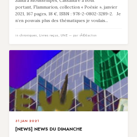
Sandra Moussempès, Cassandre à bout
portant, Flammarion, collection « Poésie », janvier
2021, 167 pages, 18 €, ISBN : 978-2-0802-3289-2. Je
n’en pouvais plus des thématiques je voulais...
in
chroniques
,
Livres reçus
,
UNE
— par rÃ©daction
31 JAN 2021
[NEWS] NEWS DU DIMANCHE