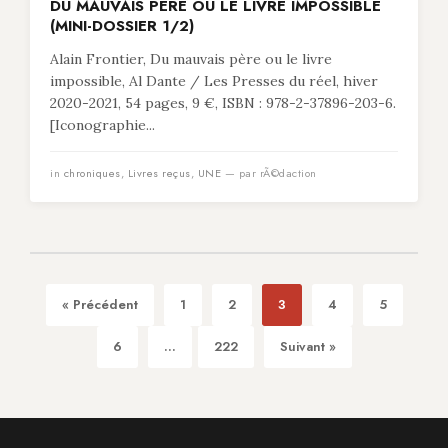
DU MAUVAIS PÈRE OU LE LIVRE IMPOSSIBLE
(MINI-DOSSIER 1/2)
Alain Frontier, Du mauvais père ou le livre
impossible, Al Dante / Les Presses du réel, hiver
2020-2021, 54 pages, 9 €, ISBN : 978-2-37896-203-6.
[Iconographie...
in
chroniques
,
Livres reçus
,
UNE
— par rÃ©daction
« Précédent
1
2
3
4
5
6
...
222
Suivant »