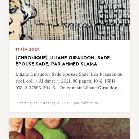
11 FÉV 2021
[CHRONIQUE] LILIANE GIRAUDON, SADE
ÉPOUSE SADE, PAR AHMED SLAMA
Liliane Giraudon, Sade épouse Sade, Les Presses du
réel, coll. « Al dante », 2021, 88 pages, 10 €, ISBN :
978-2-37896-204-3. On connaît Liliane Giraudon,...
in
chroniques
,
Livres reçus
,
UNE
— par rÃ©daction