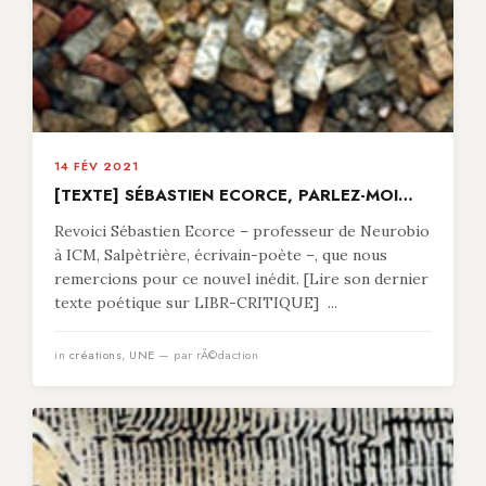
14 FÉV 2021
[TEXTE] SÉBASTIEN ECORCE, PARLEZ-MOI…
Revoici Sébastien Ecorce – professeur de Neurobio
à ICM, Salpètrière, écrivain-poète –, que nous
remercions pour ce nouvel inédit. [Lire son dernier
texte poétique sur LIBR-CRITIQUE] ...
in
créations
,
UNE
— par rÃ©daction