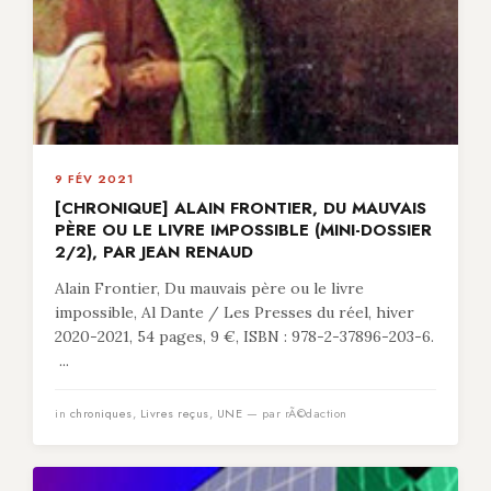
9 FÉV 2021
[CHRONIQUE] ALAIN FRONTIER, DU MAUVAIS
PÈRE OU LE LIVRE IMPOSSIBLE (MINI-DOSSIER
2/2), PAR JEAN RENAUD
Alain Frontier, Du mauvais père ou le livre
impossible, Al Dante / Les Presses du réel, hiver
2020-2021, 54 pages, 9 €, ISBN : 978-2-37896-203-6.
...
in
chroniques
,
Livres reçus
,
UNE
— par rÃ©daction