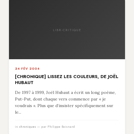
LIBR-CRITIQUE
24 FÉV 2004
[CHRONIQUE] LISSEZ LES COULEURS, DE JOËL
HUBAUT
De 1997 à 1999, Joël Hubaut a écrit un long poème,
Put-Put, dont chaque vers commence par « je
voudrais ». Plus que d’insister spécifiquement sur
le...
in
chroniques
— par Philippe Boisnard