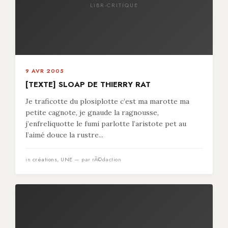
LIBR-CRITIQUE
9 AVR 2005
[TEXTE] SLOAP DE THIERRY RAT
Je traficotte du plosiplotte c’est ma marotte ma
petite cagnote, je gnaude la ragnousse,
j’enfreliquotte le fumi parlotte l’aristote pet au
l’aimé douce la rustre...
in
créations
,
UNE
— par rÃ©daction