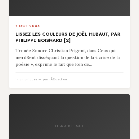
7 OCT 2005
LISSEZ LES COULEURS DE JOËL HUBAUT, PAR
PHILIPPE BOISNARD [2]
Trouée Sonore Christian Prigent, dans Ceux qui
merdRent disséquant la question de la « crise de la
poésie », exprime le fait que loin de...
in
chroniques
— par rÃ©daction
LIBR-CRITIQUE